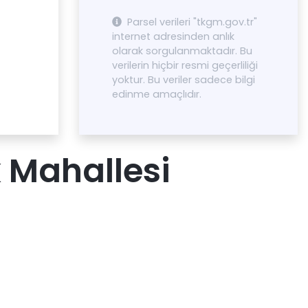
Parsel verileri "tkgm.gov.tr"
internet adresinden anlık
olarak sorgulanmaktadır. Bu
verilerin hiçbir resmi geçerliliği
yoktur. Bu veriler sadece bilgi
edinme amaçlıdır.
 Mahallesi