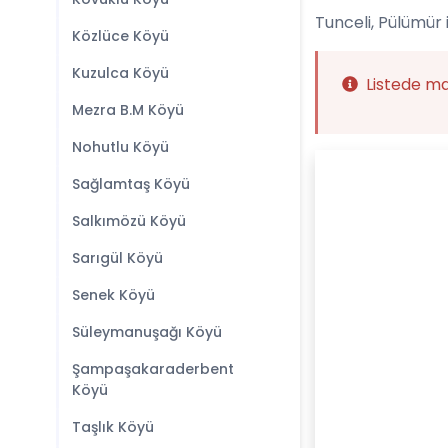
Tunceli, Pülümür 
Közlüce Köyü
Kuzulca Köyü
Listede m
Mezra B.M Köyü
Nohutlu Köyü
Sağlamtaş Köyü
Salkımözü Köyü
Sarıgül Köyü
Senek Köyü
Süleymanuşağı Köyü
Şampaşakaraderbent
Köyü
Taşlık Köyü