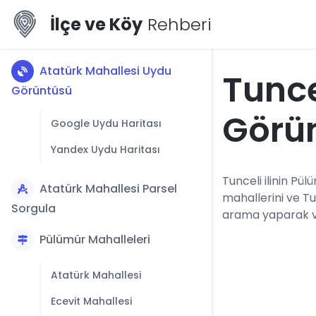
İlçe ve Köy
Rehberi
Atatürk Mahallesi Uydu
Tunce
Görüntüsü
Görü
Google Uydu Haritası
Yandex Uydu Haritası
Tunceli ilinin Pül
Atatürk Mahallesi Parsel
mahallerini ve T
Sorgula
arama yaparak vey
Pülümür Mahalleleri
Atatürk Mahallesi
Ecevit Mahallesi