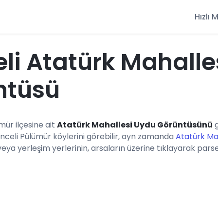
Hızlı
li Atatürk Mahalle
ntüsü
ümür ilçesine ait
Atatürk Mahallesi Uydu Görüntüsünü
g
unceli Pülümür köylerini görebilir, ayn zamanda
Atatürk Mah
a yerleşim yerlerinin, arsaların üzerine tıklayarak parsel b