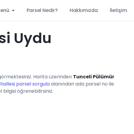
 Menü
Parsel Nedir?
Hakkımızda
İletişim
si Uydu
örmektesiniz. Harita üzerinden
Tunceli Pülümür
allesi parsel sorgula
alanından ada parsel no ile
ilgisi öğrenebilirsiniz.