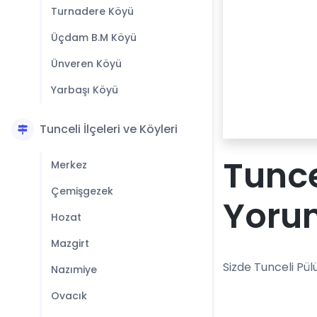
Turnadere Köyü
Üçdam B.M Köyü
Ünveren Köyü
Yarbaşı Köyü
Tunceli İlçeleri ve Köyleri
Tunce
Merkez
Çemişgezek
Yoru
Hozat
Mazgirt
Sizde Tunceli Pül
Nazımiye
Ovacık