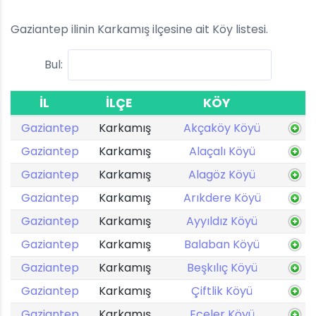
Gaziantep ilinin Karkamış ilçesine ait Köy listesi.
Bul:
İL
İLÇE
KÖY
Gaziantep
Karkamış
Akçaköy Köyü
Gaziantep
Karkamış
Alaçalı Köyü
Gaziantep
Karkamış
Alagöz Köyü
Gaziantep
Karkamış
Arıkdere Köyü
Gaziantep
Karkamış
Ayyıldız Köyü
Gaziantep
Karkamış
Balaban Köyü
Gaziantep
Karkamış
Beşkılıç Köyü
Gaziantep
Karkamış
Çiftlik Köyü
Gaziantep
Karkamış
Eceler Köyü