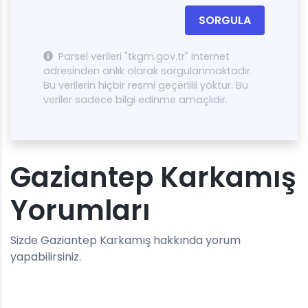
SORGULA
Parsel verileri "tkgm.gov.tr" internet
adresinden anlık olarak sorgulanmaktadır.
Bu verilerin hiçbir resmi geçerlilii yoktur. Bu
veriler sadece bilgi edinme amaçlıdır.
Gaziantep Karkamış
Yorumları
Sizde Gaziantep Karkamış hakkında yorum
yapabilirsiniz.