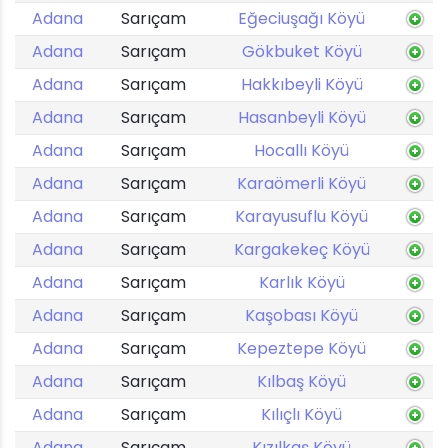
Adana
Sarıçam
Eğeciuşağı Köyü
Adana
Sarıçam
Gökbuket Köyü
Adana
Sarıçam
Hakkıbeyli Köyü
Adana
Sarıçam
Hasanbeyli Köyü
Adana
Sarıçam
Hocallı Köyü
Adana
Sarıçam
Karaömerli Köyü
Adana
Sarıçam
Karayusuflu Köyü
Adana
Sarıçam
Kargakekeç Köyü
Adana
Sarıçam
Karlık Köyü
Adana
Sarıçam
Kaşobası Köyü
Adana
Sarıçam
Kepeztepe Köyü
Adana
Sarıçam
Kılbaş Köyü
Adana
Sarıçam
Kılıçlı Köyü
Adana
Sarıçam
Kızılkaş Köyü