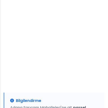
Bilgilendirme
Adana Sarıçam Mahalleleri'ne ait
parsel