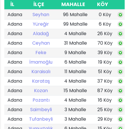
İL
İLÇE
MAHALLE
KÖY
Adana
Seyhan
96 Mahalle
0 Köy
Adana
Yüreğir
99 Mahalle
6 Köy
Adana
Aladağ
4 Mahalle
26 Köy
Adana
Ceyhan
31 Mahalle
70 Köy
Adana
Feke
9 Mahalle
39 Köy
Adana
İmamoğlu
6 Mahalle
19 Köy
Adana
Karaisalı
11 Mahalle
51 Köy
Adana
Karataş
4 Mahalle
37 Köy
Adana
Kozan
15 Mahalle
87 Köy
Adana
Pozantı
4 Mahalle
16 Köy
Adana
Saimbeyli
3 Mahalle
25 Köy
Adana
Tufanbeyli
3 Mahalle
29 Köy
Adana
Yumurtalık
6 Mahalle
15 Köy