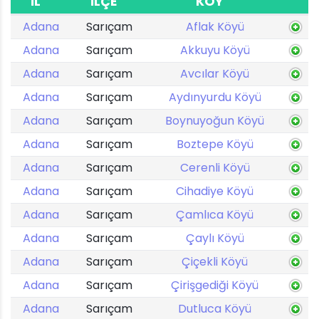
İL
İLÇE
KÖY
Adana
Sarıçam
Aflak Köyü
Adana
Sarıçam
Akkuyu Köyü
Adana
Sarıçam
Avcılar Köyü
Adana
Sarıçam
Aydınyurdu Köyü
Adana
Sarıçam
Boynuyoğun Köyü
Adana
Sarıçam
Boztepe Köyü
Adana
Sarıçam
Cerenli Köyü
Adana
Sarıçam
Cihadiye Köyü
Adana
Sarıçam
Çamlıca Köyü
Adana
Sarıçam
Çaylı Köyü
Adana
Sarıçam
Çiçekli Köyü
Adana
Sarıçam
Çirişgediği Köyü
Adana
Sarıçam
Dutluca Köyü