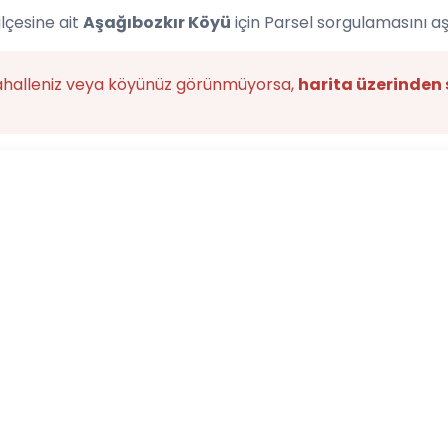
ilçesine ait
Aşağıbozkır Köyü
için Parsel sorgulamasını a
ahalleniz veya köyünüz görünmüyorsa,
harita üzerinden 