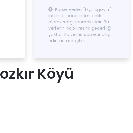
Parsel verileri "tkgm.gov.tr"
internet adresinden anlık
olarak sorgulanmaktadır. Bu
verilerin hiçbir resmi geçerliliği
yoktur. Bu veriler sadece bilgi
edinme amaçlıdır.
ozkır Köyü