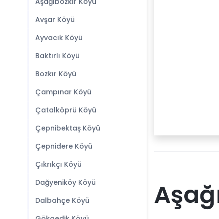
Aşağıbozkır Köyü
Avşar Köyü
Ayvacık Köyü
Baktırlı Köyü
Bozkır Köyü
Çampınar Köyü
Çatalköprü Köyü
Çepnibektaş Köyü
Çepnidere Köyü
Çıkrıkçı Köyü
Dağyeniköy Köyü
Aşağı
Dalbahçe Köyü
Gökgedik Köyü