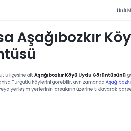
Hızlı
sa Aşağıbozkır Kö
ntüsü
utlu ilçesine ait
Aşağıbozkır Köyü Uydu Görüntüsünü
gö
anisa Turgutlu köylerini görebilir, ayn zamanda
Aşağıbozkı
a yerleşim yerlerinin, arsaların üzerine tıklayarak parsel b