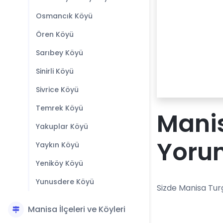
Osmancık Köyü
Ören Köyü
Sarıbey Köyü
Sinirli Köyü
Sivrice Köyü
Temrek Köyü
Manis
Yakuplar Köyü
Yoru
Yaykın Köyü
Yeniköy Köyü
Yunusdere Köyü
Sizde Manisa Tur
Manisa İlçeleri ve Köyleri