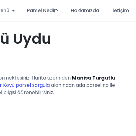
 Menü
Parsel Nedir?
Hakkımızda
İletişim
yü Uydu
rmektesiniz. Harita üzerinden
Manisa Turgutlu
r Köyü parsel sorgula
alanından ada parsel no ile
ilgisi öğrenebilirsiniz.