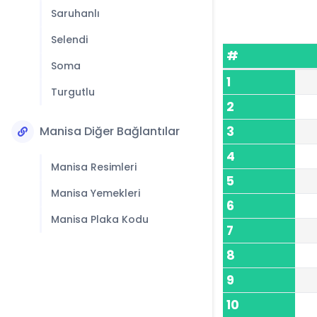
Saruhanlı
Selendi
#
Soma
1
Turgutlu
2
Manisa Diğer Bağlantılar
3
4
Manisa Resimleri
5
Manisa Yemekleri
6
Manisa Plaka Kodu
7
8
9
10