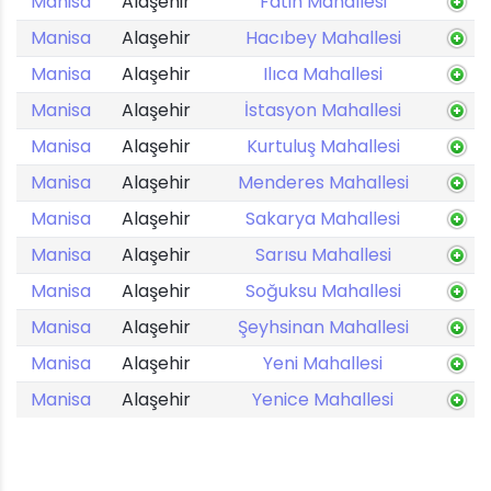
Manisa
Alaşehir
Fatih Mahallesi
Manisa
Alaşehir
Hacıbey Mahallesi
Manisa
Alaşehir
Ilıca Mahallesi
Manisa
Alaşehir
İstasyon Mahallesi
Manisa
Alaşehir
Kurtuluş Mahallesi
Manisa
Alaşehir
Menderes Mahallesi
Manisa
Alaşehir
Sakarya Mahallesi
Manisa
Alaşehir
Sarısu Mahallesi
Manisa
Alaşehir
Soğuksu Mahallesi
Manisa
Alaşehir
Şeyhsinan Mahallesi
Manisa
Alaşehir
Yeni Mahallesi
Manisa
Alaşehir
Yenice Mahallesi