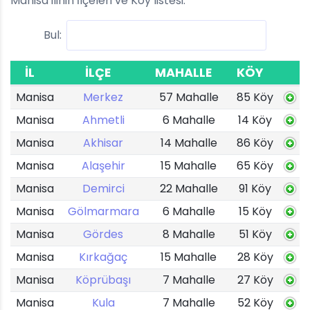
Manisa ilinin İlçeleri ve Köy listesi.
Bul:
İL
İLÇE
MAHALLE
KÖY
Manisa
Merkez
57 Mahalle
85 Köy
Manisa
Ahmetli
6 Mahalle
14 Köy
Manisa
Akhisar
14 Mahalle
86 Köy
Manisa
Alaşehir
15 Mahalle
65 Köy
Manisa
Demirci
22 Mahalle
91 Köy
Manisa
Gölmarmara
6 Mahalle
15 Köy
Manisa
Gördes
8 Mahalle
51 Köy
Manisa
Kırkağaç
15 Mahalle
28 Köy
Manisa
Köprübaşı
7 Mahalle
27 Köy
Manisa
Kula
7 Mahalle
52 Köy