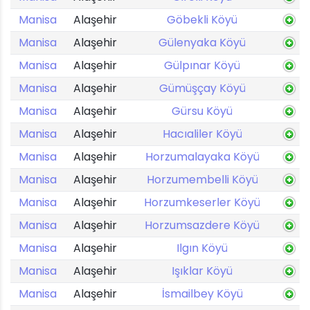
Manisa
Alaşehir
Göbekli Köyü
Manisa
Alaşehir
Gülenyaka Köyü
Manisa
Alaşehir
Gülpınar Köyü
Manisa
Alaşehir
Gümüşçay Köyü
Manisa
Alaşehir
Gürsu Köyü
Manisa
Alaşehir
Hacıaliler Köyü
Manisa
Alaşehir
Horzumalayaka Köyü
Manisa
Alaşehir
Horzumembelli Köyü
Manisa
Alaşehir
Horzumkeserler Köyü
Manisa
Alaşehir
Horzumsazdere Köyü
Manisa
Alaşehir
Ilgın Köyü
Manisa
Alaşehir
Işıklar Köyü
Manisa
Alaşehir
İsmailbey Köyü