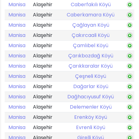
Manisa
Alaşehir
Caberfakılı Köyü
Manisa
Alaşehir
Caberkamara Köyü
Manisa
Alaşehir
Çağlayan Köyü
Manisa
Alaşehir
Çakırcaali Köyü
Manisa
Alaşehir
Çamlıbel Köyü
Manisa
Alaşehir
Çarıkbozdağ Köyü
Manisa
Alaşehir
Çarıkkaralar Köyü
Manisa
Alaşehir
Çeşneli Köyü
Manisa
Alaşehir
Dağarlar Köyü
Manisa
Alaşehir
Dağhacıyusuf Köyü
Manisa
Alaşehir
Delemenler Köyü
Manisa
Alaşehir
Erenköy Köyü
Manisa
Alaşehir
Evrenli Köyü
Manisa
Alaşehir
Girelli Köyü