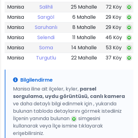
Manisa
Salihli
25 Mahalle
72 Köy
Manisa
Sarıgöl
6 Mahalle
29 Köy
Manisa
Saruhanlı
8 Mahalle
29 Köy
Manisa
Selendi
11 Mahalle
46 Köy
Manisa
Soma
14 Mahalle
53 Köy
Manisa
Turgutlu
22 Mahalle
37 Köy
Bilgilendirme
Manisa iline ait ilçeler, kyler,
parsel
sorgulama, uydu görüntüsü, canlı kamera
ve daha detaylı bilgi edinmek için , yukarıda
bulunan tabloda detaylarını görmek istediiniz
İlçenin yanında bulunan
simgesini
kullanarak veya İlçe ismine tıklayarak
erişebilirsiniz.