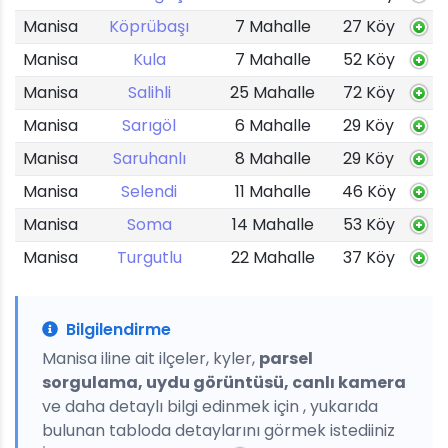
Manisa
Köprübaşı
7 Mahalle
27 Köy
Manisa
Kula
7 Mahalle
52 Köy
Manisa
Salihli
25 Mahalle
72 Köy
Manisa
Sarıgöl
6 Mahalle
29 Köy
Manisa
Saruhanlı
8 Mahalle
29 Köy
Manisa
Selendi
11 Mahalle
46 Köy
Manisa
Soma
14 Mahalle
53 Köy
Manisa
Turgutlu
22 Mahalle
37 Köy
Bilgilendirme
Manisa iline ait ilçeler, kyler,
parsel
sorgulama, uydu görüntüsü, canlı kamera
ve daha detaylı bilgi edinmek için , yukarıda
bulunan tabloda detaylarını görmek istediiniz