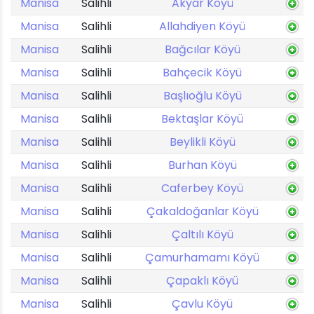
Manisa
Salihli
Akyar Köyü
Manisa
Salihli
Allahdiyen Köyü
Manisa
Salihli
Bağcılar Köyü
Manisa
Salihli
Bahçecik Köyü
Manisa
Salihli
Başlıoğlu Köyü
Manisa
Salihli
Bektaşlar Köyü
Manisa
Salihli
Beylikli Köyü
Manisa
Salihli
Burhan Köyü
Manisa
Salihli
Caferbey Köyü
Manisa
Salihli
Çakaldoğanlar Köyü
Manisa
Salihli
Çaltılı Köyü
Manisa
Salihli
Çamurhamamı Köyü
Manisa
Salihli
Çapaklı Köyü
Manisa
Salihli
Çavlu Köyü