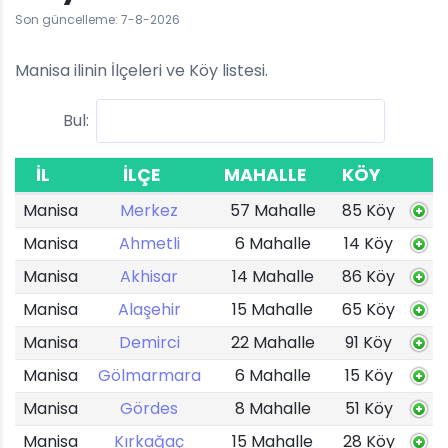
Son güncelleme: 7-8-2026
Manisa ilinin İlçeleri ve Köy listesi.
Bul:
İL
İLÇE
MAHALLE
KÖY
Manisa
Merkez
57 Mahalle
85 Köy
Manisa
Ahmetli
6 Mahalle
14 Köy
Manisa
Akhisar
14 Mahalle
86 Köy
Manisa
Alaşehir
15 Mahalle
65 Köy
Manisa
Demirci
22 Mahalle
91 Köy
Manisa
Gölmarmara
6 Mahalle
15 Köy
Manisa
Gördes
8 Mahalle
51 Köy
Manisa
Kırkağaç
15 Mahalle
28 Köy