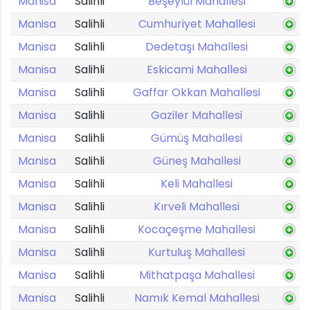
Manisa
Salihli
Beşeylül Mahallesi
Manisa
Salihli
Cumhuriyet Mahallesi
Manisa
Salihli
Dedetaşı Mahallesi
Manisa
Salihli
Eskicami Mahallesi
Manisa
Salihli
Gaffar Okkan Mahallesi
Manisa
Salihli
Gaziler Mahallesi
Manisa
Salihli
Gümüş Mahallesi
Manisa
Salihli
Güneş Mahallesi
Manisa
Salihli
Keli Mahallesi
Manisa
Salihli
Kırveli Mahallesi
Manisa
Salihli
Kocaçeşme Mahallesi
Manisa
Salihli
Kurtuluş Mahallesi
Manisa
Salihli
Mithatpaşa Mahallesi
Manisa
Salihli
Namık Kemal Mahallesi