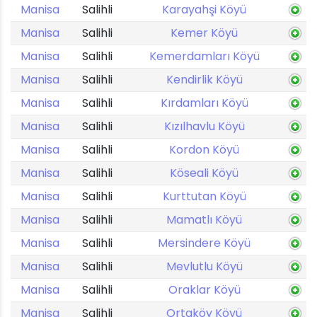
Manisa
Salihli
Karayahşi Köyü
Manisa
Salihli
Kemer Köyü
Manisa
Salihli
Kemerdamları Köyü
Manisa
Salihli
Kendirlik Köyü
Manisa
Salihli
Kırdamları Köyü
Manisa
Salihli
Kızılhavlu Köyü
Manisa
Salihli
Kordon Köyü
Manisa
Salihli
Köseali Köyü
Manisa
Salihli
Kurttutan Köyü
Manisa
Salihli
Mamatlı Köyü
Manisa
Salihli
Mersindere Köyü
Manisa
Salihli
Mevlutlu Köyü
Manisa
Salihli
Oraklar Köyü
Manisa
Salihli
Ortaköy Köyü