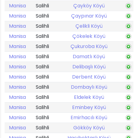
Manisa
Salihli
Çayköy Köyü
Manisa
Salihli
Çaypınar Köyü
Manisa
Salihli
Çelikli Köyü
Manisa
Salihli
Çökelek Köyü
Manisa
Salihli
Çukuroba Köyü
Manisa
Salihli
Damatlı Köyü
Manisa
Salihli
Delibaşlı Köyü
Manisa
Salihli
Derbent Köyü
Manisa
Salihli
Dombaylı Köyü
Manisa
Salihli
Eldelek Köyü
Manisa
Salihli
Eminbey Köyü
Manisa
Salihli
Emirhacılı Köyü
Manisa
Salihli
Gökköy Köyü
Manisa
Salihli
Hacıbektaşlı Köyü