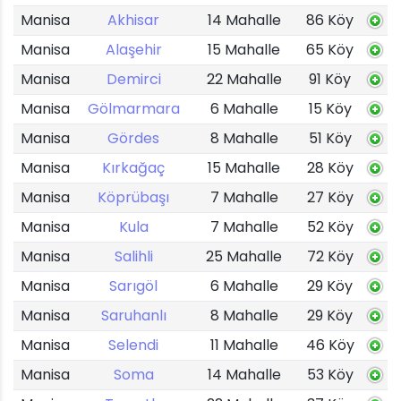
Manisa
Akhisar
14 Mahalle
86 Köy
Manisa
Alaşehir
15 Mahalle
65 Köy
Manisa
Demirci
22 Mahalle
91 Köy
Manisa
Gölmarmara
6 Mahalle
15 Köy
Manisa
Gördes
8 Mahalle
51 Köy
Manisa
Kırkağaç
15 Mahalle
28 Köy
Manisa
Köprübaşı
7 Mahalle
27 Köy
Manisa
Kula
7 Mahalle
52 Köy
Manisa
Salihli
25 Mahalle
72 Köy
Manisa
Sarıgöl
6 Mahalle
29 Köy
Manisa
Saruhanlı
8 Mahalle
29 Köy
Manisa
Selendi
11 Mahalle
46 Köy
Manisa
Soma
14 Mahalle
53 Köy