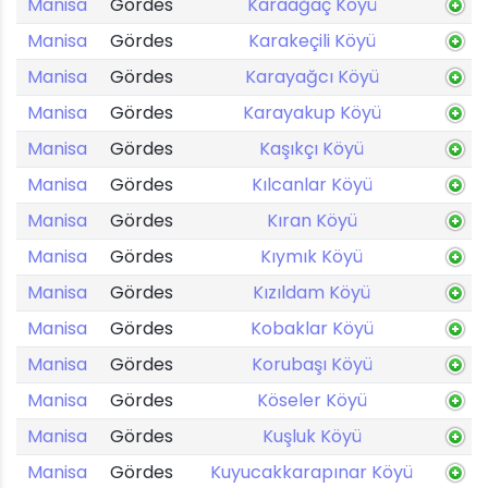
Manisa
Gördes
Karaağaç Köyü
Manisa
Gördes
Karakeçili Köyü
Manisa
Gördes
Karayağcı Köyü
Manisa
Gördes
Karayakup Köyü
Manisa
Gördes
Kaşıkçı Köyü
Manisa
Gördes
Kılcanlar Köyü
Manisa
Gördes
Kıran Köyü
Manisa
Gördes
Kıymık Köyü
Manisa
Gördes
Kızıldam Köyü
Manisa
Gördes
Kobaklar Köyü
Manisa
Gördes
Korubaşı Köyü
Manisa
Gördes
Köseler Köyü
Manisa
Gördes
Kuşluk Köyü
Manisa
Gördes
Kuyucakkarapınar Köyü