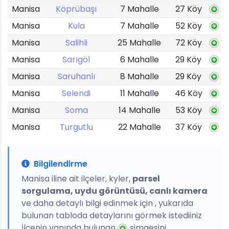
Manisa
Köprübaşı
7 Mahalle
27 Köy
Manisa
Kula
7 Mahalle
52 Köy
Manisa
Salihli
25 Mahalle
72 Köy
Manisa
Sarıgöl
6 Mahalle
29 Köy
Manisa
Saruhanlı
8 Mahalle
29 Köy
Manisa
Selendi
11 Mahalle
46 Köy
Manisa
Soma
14 Mahalle
53 Köy
Manisa
Turgutlu
22 Mahalle
37 Köy
Bilgilendirme
Manisa iline ait ilçeler, kyler,
parsel
sorgulama, uydu görüntüsü, canlı kamera
ve daha detaylı bilgi edinmek için , yukarıda
bulunan tabloda detaylarını görmek istediiniz
İlçenin yanında bulunan
simgesini