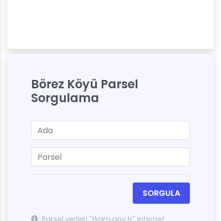
Börez Köyü Parsel
Sorgulama
SORGULA
Parsel verileri "tkgm.gov.tr" internet