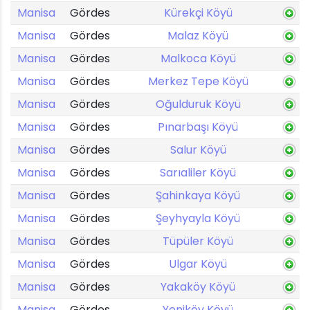
Manisa
Gördes
Kürekçi Köyü
Manisa
Gördes
Malaz Köyü
Manisa
Gördes
Malkoca Köyü
Manisa
Gördes
Merkez Tepe Köyü
Manisa
Gördes
Oğulduruk Köyü
Manisa
Gördes
Pınarbaşı Köyü
Manisa
Gördes
Salur Köyü
Manisa
Gördes
Sarıaliler Köyü
Manisa
Gördes
Şahinkaya Köyü
Manisa
Gördes
Şeyhyayla Köyü
Manisa
Gördes
Tüpüler Köyü
Manisa
Gördes
Ulgar Köyü
Manisa
Gördes
Yakaköy Köyü
Manisa
Gördes
Yeniköy Köyü