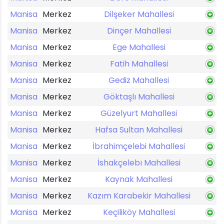
Manisa
Merkez
Dilşeker Mahallesi
Manisa
Merkez
Dinçer Mahallesi
Manisa
Merkez
Ege Mahallesi
Manisa
Merkez
Fatih Mahallesi
Manisa
Merkez
Gediz Mahallesi
Manisa
Merkez
Göktaşlı Mahallesi
Manisa
Merkez
Güzelyurt Mahallesi
Manisa
Merkez
Hafsa Sultan Mahallesi
Manisa
Merkez
İbrahimçelebi Mahallesi
Manisa
Merkez
İshakçelebı Mahallesi
Manisa
Merkez
Kaynak Mahallesi
Manisa
Merkez
Kazım Karabekir Mahallesi
Manisa
Merkez
Keçiliköy Mahallesi