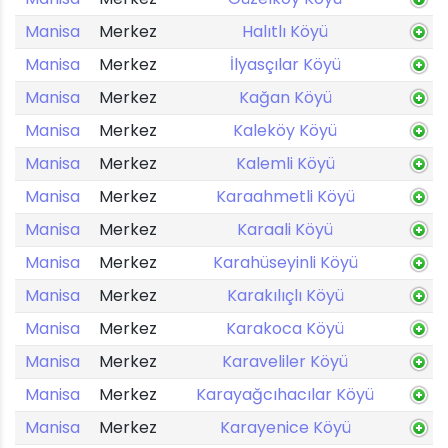
Manisa
Merkez
Halıtlı Köyü
Manisa
Merkez
İlyasçılar Köyü
Manisa
Merkez
Kağan Köyü
Manisa
Merkez
Kaleköy Köyü
Manisa
Merkez
Kalemli Köyü
Manisa
Merkez
Karaahmetli Köyü
Manisa
Merkez
Karaali Köyü
Manisa
Merkez
Karahüseyinli Köyü
Manisa
Merkez
Karakılıçlı Köyü
Manisa
Merkez
Karakoca Köyü
Manisa
Merkez
Karaveliler Köyü
Manisa
Merkez
Karayağcıhacılar Köyü
Manisa
Merkez
Karayenice Köyü