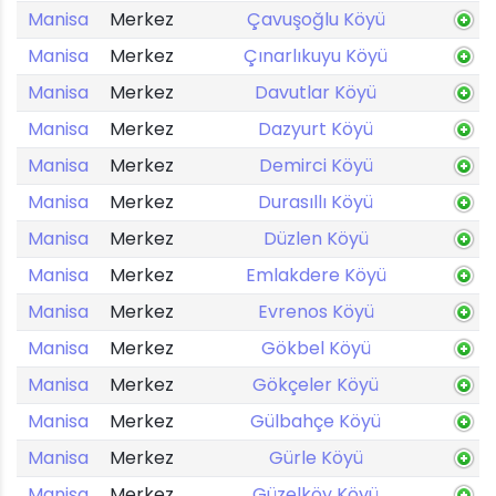
Manisa
Merkez
Çavuşoğlu Köyü
Manisa
Merkez
Çınarlıkuyu Köyü
Manisa
Merkez
Davutlar Köyü
Manisa
Merkez
Dazyurt Köyü
Manisa
Merkez
Demirci Köyü
Manisa
Merkez
Durasıllı Köyü
Manisa
Merkez
Düzlen Köyü
Manisa
Merkez
Emlakdere Köyü
Manisa
Merkez
Evrenos Köyü
Manisa
Merkez
Gökbel Köyü
Manisa
Merkez
Gökçeler Köyü
Manisa
Merkez
Gülbahçe Köyü
Manisa
Merkez
Gürle Köyü
Manisa
Merkez
Güzelköy Köyü