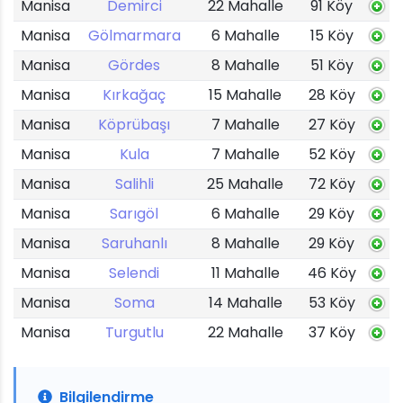
Manisa
Demirci
22 Mahalle
91 Köy
Manisa
Gölmarmara
6 Mahalle
15 Köy
Manisa
Gördes
8 Mahalle
51 Köy
Manisa
Kırkağaç
15 Mahalle
28 Köy
Manisa
Köprübaşı
7 Mahalle
27 Köy
Manisa
Kula
7 Mahalle
52 Köy
Manisa
Salihli
25 Mahalle
72 Köy
Manisa
Sarıgöl
6 Mahalle
29 Köy
Manisa
Saruhanlı
8 Mahalle
29 Köy
Manisa
Selendi
11 Mahalle
46 Köy
Manisa
Soma
14 Mahalle
53 Köy
Manisa
Turgutlu
22 Mahalle
37 Köy
Bilgilendirme