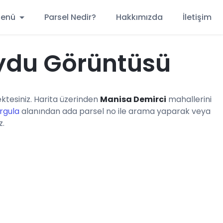
 Menü
Parsel Nedir?
Hakkımızda
İletişim
ydu Görüntüsü
tesiniz. Harita üzerinden
Manisa Demirci
mahallerini
rgula
alanından ada parsel no ile arama yaparak veya
z.