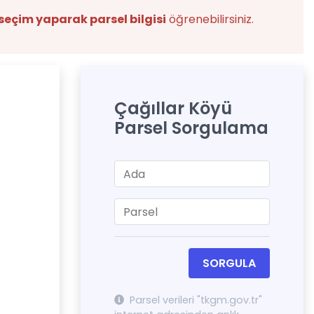
seçim yaparak parsel bilgisi
öğrenebilirsiniz.
Çağıllar Köyü
Parsel Sorgulama
SORGULA
Parsel verileri "tkgm.gov.tr"