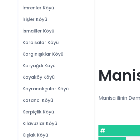
İmrenler Köyü
İrişler Köyü
İsmailler Köyü
Karaisalar Köyü
Kargınışıklar Köyü
Karyağdı Köyü
Manis
Kayaköy Köyü
Kayranokçular Köyü
Manisa ilinin Demi
Kazancı Köyü
Kerpiçlik Köyü
Kılavuzlar Köyü
#
Kışlak Köyü