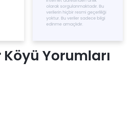
internet adresinden anlık
olarak sorgulanmaktadır. Bu
verilerin hiçbir resmi geçerliliği
yoktur. Bu veriler sadece bilgi
edinme amaçlıdır.
r Köyü Yorumları