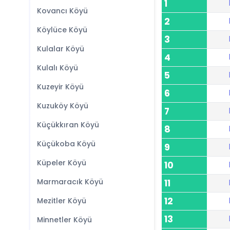
1
Kovancı Köyü
2
Köylüce Köyü
3
Kulalar Köyü
4
Kulalı Köyü
5
Kuzeyir Köyü
6
Kuzuköy Köyü
7
Küçükkıran Köyü
8
Küçükoba Köyü
9
Küpeler Köyü
10
Marmaracık Köyü
11
12
Mezitler Köyü
13
Minnetler Köyü