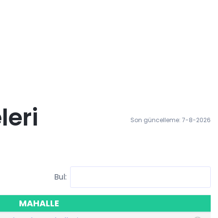
leri
Son güncelleme: 7-8-2026
Bul:
MAHALLE