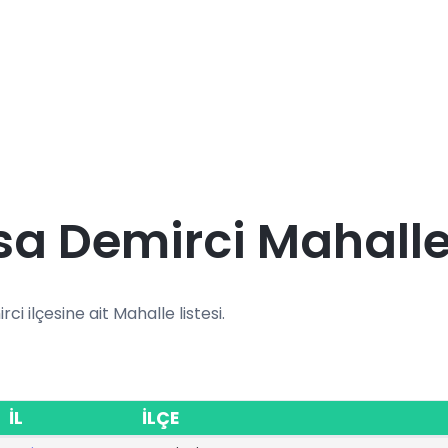
a Demirci Mahalle
rci ilçesine ait Mahalle listesi.
İL
İLÇE