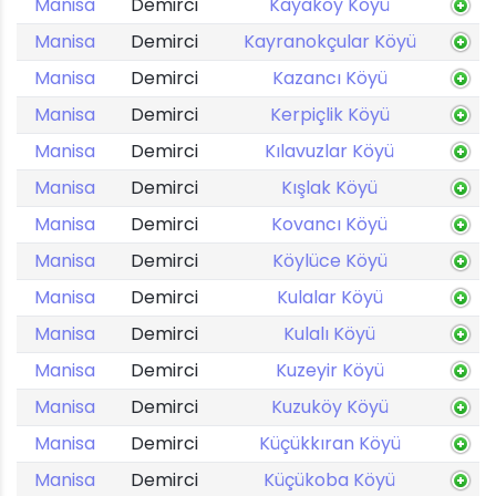
Manisa
Demirci
Kayaköy Köyü
Manisa
Demirci
Kayranokçular Köyü
Manisa
Demirci
Kazancı Köyü
Manisa
Demirci
Kerpiçlik Köyü
Manisa
Demirci
Kılavuzlar Köyü
Manisa
Demirci
Kışlak Köyü
Manisa
Demirci
Kovancı Köyü
Manisa
Demirci
Köylüce Köyü
Manisa
Demirci
Kulalar Köyü
Manisa
Demirci
Kulalı Köyü
Manisa
Demirci
Kuzeyir Köyü
Manisa
Demirci
Kuzuköy Köyü
Manisa
Demirci
Küçükkıran Köyü
Manisa
Demirci
Küçükoba Köyü