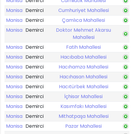
Manisa
Demirci
Camiiatik Mahallesi
Manisa
Demirci
Cumhuriyet Mahallesi
Manisa
Demirci
Çamlıca Mahallesi
Manisa
Demirci
Doktor Mehmet Akarsu
Mahallesi
Manisa
Demirci
Fatih Mahallesi
Manisa
Demirci
Hacıbaba Mahallesi
Manisa
Demirci
Hacıhamza Mahallesi
Manisa
Demirci
Hacıhasan Mahallesi
Manisa
Demirci
Hacıtürbek Mahallesi
Manisa
Demirci
İçhisar Mahallesi
Manisa
Demirci
Kasımfakı Mahallesi
Manisa
Demirci
Mithatpaşa Mahallesi
Manisa
Demirci
Pazar Mahallesi