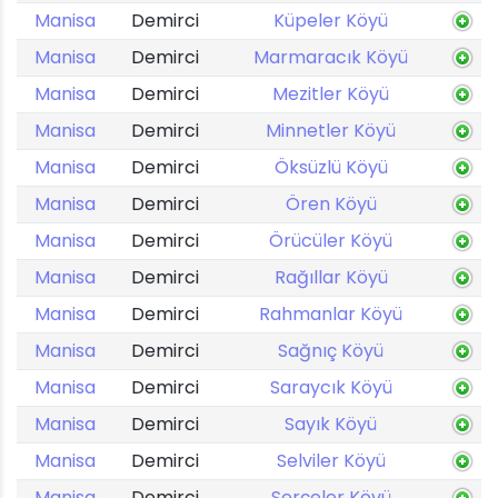
Manisa
Demirci
Küpeler Köyü
Manisa
Demirci
Marmaracık Köyü
Manisa
Demirci
Mezitler Köyü
Manisa
Demirci
Minnetler Köyü
Manisa
Demirci
Öksüzlü Köyü
Manisa
Demirci
Ören Köyü
Manisa
Demirci
Örücüler Köyü
Manisa
Demirci
Rağıllar Köyü
Manisa
Demirci
Rahmanlar Köyü
Manisa
Demirci
Sağnıç Köyü
Manisa
Demirci
Saraycık Köyü
Manisa
Demirci
Sayık Köyü
Manisa
Demirci
Selviler Köyü
Manisa
Demirci
Serçeler Köyü