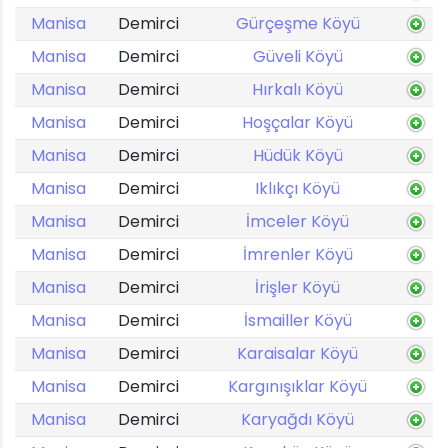
Manisa
Demirci
Gürçeşme Köyü
Manisa
Demirci
Güveli Köyü
Manisa
Demirci
Hırkalı Köyü
Manisa
Demirci
Hoşçalar Köyü
Manisa
Demirci
Hüdük Köyü
Manisa
Demirci
Iklıkçı Köyü
Manisa
Demirci
İmceler Köyü
Manisa
Demirci
İmrenler Köyü
Manisa
Demirci
İrişler Köyü
Manisa
Demirci
İsmailler Köyü
Manisa
Demirci
Karaisalar Köyü
Manisa
Demirci
Kargınışıklar Köyü
Manisa
Demirci
Karyağdı Köyü