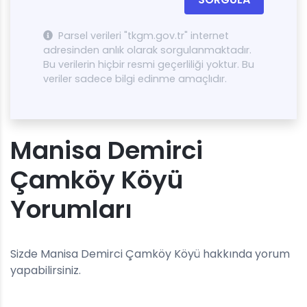
Parsel verileri "tkgm.gov.tr" internet
adresinden anlık olarak sorgulanmaktadır.
Bu verilerin hiçbir resmi geçerliliği yoktur. Bu
veriler sadece bilgi edinme amaçlıdır.
Manisa Demirci
Çamköy Köyü
Yorumları
Sizde Manisa Demirci Çamköy Köyü hakkında yorum
yapabilirsiniz.