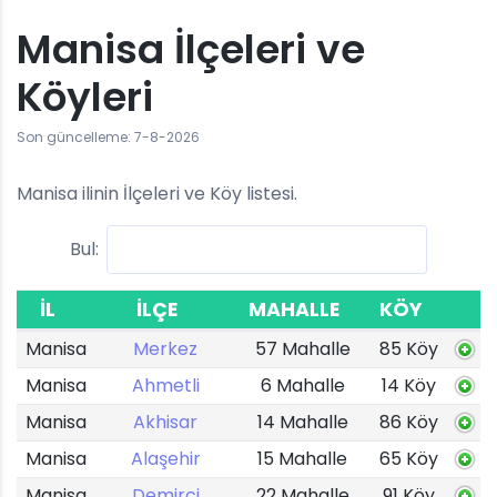
Manisa İlçeleri ve
Köyleri
Son güncelleme: 7-8-2026
Manisa ilinin İlçeleri ve Köy listesi.
Bul:
İL
İLÇE
MAHALLE
KÖY
Manisa
Merkez
57 Mahalle
85 Köy
Manisa
Ahmetli
6 Mahalle
14 Köy
Manisa
Akhisar
14 Mahalle
86 Köy
Manisa
Alaşehir
15 Mahalle
65 Köy
Manisa
Demirci
22 Mahalle
91 Köy