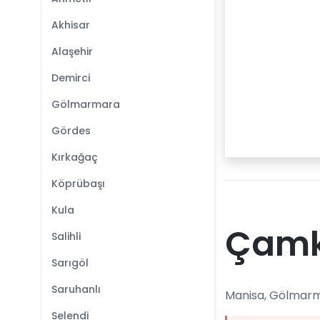
Akhisar
Alaşehir
Demirci
Gölmarmara
Gördes
Kırkağaç
Köprübaşı
Kula
Çamk
Salihli
Sarıgöl
Saruhanlı
Manisa, Gölmarma
Selendi