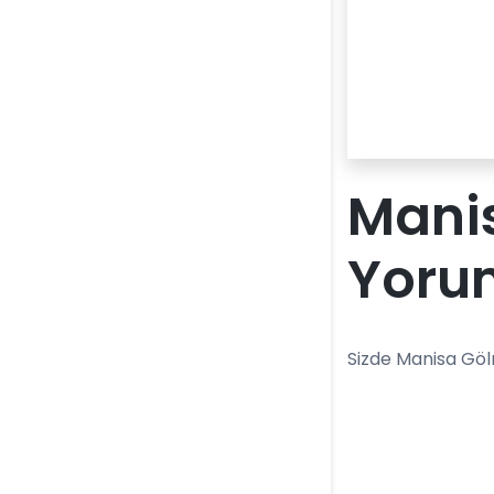
Mani
Yoru
Sizde Manisa Gö