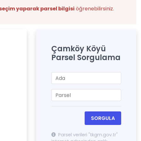
seçim yaparak parsel bilgisi
öğrenebilirsiniz.
Çamköy Köyü
Parsel Sorgulama
SORGULA
Parsel verileri "tkgm.gov.tr"