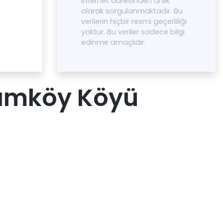
internet adresinden anlık
olarak sorgulanmaktadır. Bu
verilerin hiçbir resmi geçerliliği
yoktur. Bu veriler sadece bilgi
edinme amaçlıdır.
amköy Köyü