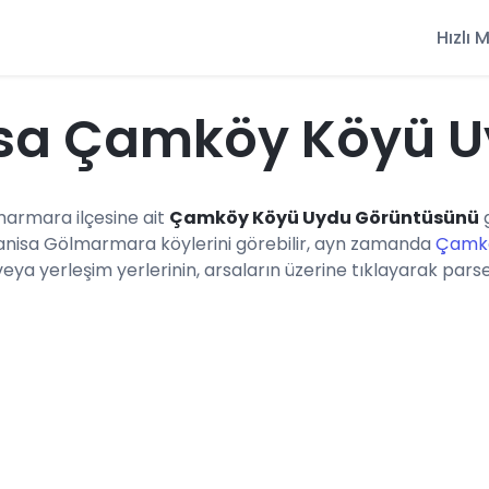
Hızlı
sa Çamköy Köyü U
marmara ilçesine ait
Çamköy Köyü Uydu Görüntüsünü
g
anisa Gölmarmara köylerini görebilir, ayn zamanda
Çamkö
a yerleşim yerlerinin, arsaların üzerine tıklayarak parsel b