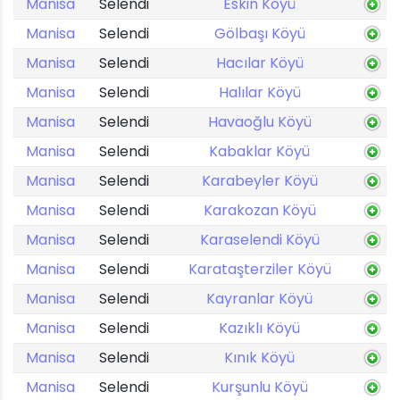
Manisa
Selendi
Eskin Köyü
Manisa
Selendi
Gölbaşı Köyü
Manisa
Selendi
Hacılar Köyü
Manisa
Selendi
Halılar Köyü
Manisa
Selendi
Havaoğlu Köyü
Manisa
Selendi
Kabaklar Köyü
Manisa
Selendi
Karabeyler Köyü
Manisa
Selendi
Karakozan Köyü
Manisa
Selendi
Karaselendi Köyü
Manisa
Selendi
Karataşterziler Köyü
Manisa
Selendi
Kayranlar Köyü
Manisa
Selendi
Kazıklı Köyü
Manisa
Selendi
Kınık Köyü
Manisa
Selendi
Kurşunlu Köyü