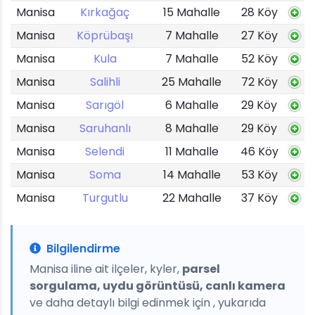
Manisa
Kırkağaç
15 Mahalle
28 Köy
Manisa
Köprübaşı
7 Mahalle
27 Köy
Manisa
Kula
7 Mahalle
52 Köy
Manisa
Salihli
25 Mahalle
72 Köy
Manisa
Sarıgöl
6 Mahalle
29 Köy
Manisa
Saruhanlı
8 Mahalle
29 Köy
Manisa
Selendi
11 Mahalle
46 Köy
Manisa
Soma
14 Mahalle
53 Köy
Manisa
Turgutlu
22 Mahalle
37 Köy
Bilgilendirme
Manisa iline ait ilçeler, kyler,
parsel
sorgulama, uydu görüntüsü, canlı kamera
ve daha detaylı bilgi edinmek için , yukarıda