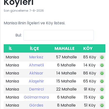
Köyleri
Son güncelleme: 7-8-2026
Manisa ilinin İlçeleri ve Köy listesi.
Bul:
İL
İLÇE
MAHALLE
KÖY
Manisa
Merkez
57 Mahalle
85 Köy
Manisa
Ahmetli
6 Mahalle
14 Köy
Manisa
Akhisar
14 Mahalle
86 Köy
Manisa
Alaşehir
15 Mahalle
65 Köy
Manisa
Demirci
22 Mahalle
91 Köy
Manisa
Gölmarmara
6 Mahalle
15 Köy
Manisa
Gördes
8 Mahalle
51 Köy