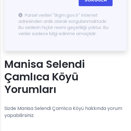
Parsel verileri "tkgm.gov.tr" internet
adresinden anlık olarak sorgulanmaktadır.
Bu verilerin hiçbir resmi geçerliliği yoktur. Bu
veriler sadece bilgi edinme amaçlıdır.
Manisa Selendi
Çamlıca Köyü
Yorumları
Sizde Manisa Selendi Çamlıca Köyü hakkında yorum
yapabilirsiniz.