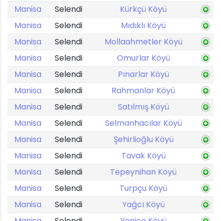
Manisa
Selendi
Kürkçü Köyü
Manisa
Selendi
Mıdıklı Köyü
Manisa
Selendi
Mollaahmetler Köyü
Manisa
Selendi
Omurlar Köyü
Manisa
Selendi
Pınarlar Köyü
Manisa
Selendi
Rahmanlar Köyü
Manisa
Selendi
Satılmış Köyü
Manisa
Selendi
Selmanhacılar Köyü
Manisa
Selendi
Şehirlioğlu Köyü
Manisa
Selendi
Tavak Köyü
Manisa
Selendi
Tepeynihan Köyü
Manisa
Selendi
Turpçu Köyü
Manisa
Selendi
Yağcı Köyü
Manisa
Selendi
Yenice Köyü