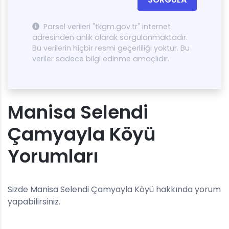
Parsel verileri "tkgm.gov.tr" internet
adresinden anlık olarak sorgulanmaktadır.
Bu verilerin hiçbir resmi geçerliliği yoktur. Bu
veriler sadece bilgi edinme amaçlıdır.
Manisa Selendi
Çamyayla Köyü
Yorumları
Sizde Manisa Selendi Çamyayla Köyü hakkında yorum
yapabilirsiniz.