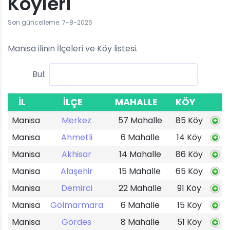
Köyleri
Son güncelleme: 7-8-2026
Manisa ilinin İlçeleri ve Köy listesi.
Bul:
İL
İLÇE
MAHALLE
KÖY
Manisa
Merkez
57 Mahalle
85 Köy
Manisa
Ahmetli
6 Mahalle
14 Köy
Manisa
Akhisar
14 Mahalle
86 Köy
Manisa
Alaşehir
15 Mahalle
65 Köy
Manisa
Demirci
22 Mahalle
91 Köy
Manisa
Gölmarmara
6 Mahalle
15 Köy
Manisa
Gördes
8 Mahalle
51 Köy