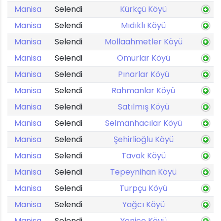
Manisa
Selendi
Kürkçü Köyü
Manisa
Selendi
Mıdıklı Köyü
Manisa
Selendi
Mollaahmetler Köyü
Manisa
Selendi
Omurlar Köyü
Manisa
Selendi
Pınarlar Köyü
Manisa
Selendi
Rahmanlar Köyü
Manisa
Selendi
Satılmış Köyü
Manisa
Selendi
Selmanhacılar Köyü
Manisa
Selendi
Şehirlioğlu Köyü
Manisa
Selendi
Tavak Köyü
Manisa
Selendi
Tepeynihan Köyü
Manisa
Selendi
Turpçu Köyü
Manisa
Selendi
Yağcı Köyü
Manisa
Selendi
Yenice Köyü