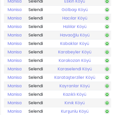
Manisa
Selendi
Eskin Köyü
Manisa
Selendi
Gölbaşı Köyü
Manisa
Selendi
Hacılar Köyü
Manisa
Selendi
Halılar Köyü
Manisa
Selendi
Havaoğlu Köyü
Manisa
Selendi
Kabaklar Köyü
Manisa
Selendi
Karabeyler Köyü
Manisa
Selendi
Karakozan Köyü
Manisa
Selendi
Karaselendi Köyü
Manisa
Selendi
Karataşterziler Köyü
Manisa
Selendi
Kayranlar Köyü
Manisa
Selendi
Kazıklı Köyü
Manisa
Selendi
Kınık Köyü
Manisa
Selendi
Kurşunlu Köyü