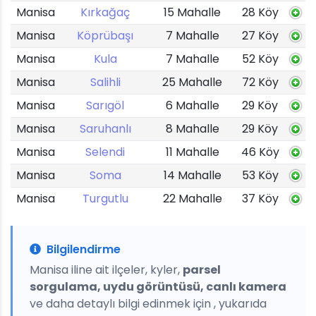
Manisa
Kırkağaç
15 Mahalle
28 Köy
Manisa
Köprübaşı
7 Mahalle
27 Köy
Manisa
Kula
7 Mahalle
52 Köy
Manisa
Salihli
25 Mahalle
72 Köy
Manisa
Sarıgöl
6 Mahalle
29 Köy
Manisa
Saruhanlı
8 Mahalle
29 Köy
Manisa
Selendi
11 Mahalle
46 Köy
Manisa
Soma
14 Mahalle
53 Köy
Manisa
Turgutlu
22 Mahalle
37 Köy
Bilgilendirme
Manisa iline ait ilçeler, kyler,
parsel
sorgulama, uydu görüntüsü, canlı kamera
ve daha detaylı bilgi edinmek için , yukarıda