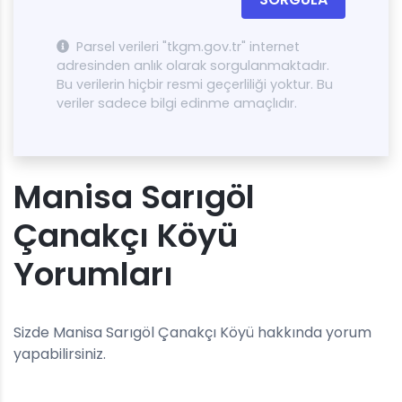
Parsel verileri "tkgm.gov.tr" internet
adresinden anlık olarak sorgulanmaktadır.
Bu verilerin hiçbir resmi geçerliliği yoktur. Bu
veriler sadece bilgi edinme amaçlıdır.
Manisa Sarıgöl
Çanakçı Köyü
Yorumları
Sizde Manisa Sarıgöl Çanakçı Köyü hakkında yorum
yapabilirsiniz.