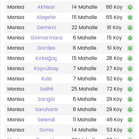
Manisa
Akhisar
14 Mahalle
86 Köy
Manisa
Alaşehir
15 Mahalle
65 Köy
Manisa
Demirci
22 Mahalle
91 Köy
Manisa
Gölmarmara
6 Mahalle
15 Köy
Manisa
Gördes
8 Mahalle
51 Köy
Manisa
Kırkağaç
15 Mahalle
28 Köy
Manisa
Köprübaşı
7 Mahalle
27 Köy
Manisa
Kula
7 Mahalle
52 Köy
Manisa
Salihli
25 Mahalle
72 Köy
Manisa
Sarıgöl
6 Mahalle
29 Köy
Manisa
Saruhanlı
8 Mahalle
29 Köy
Manisa
Selendi
11 Mahalle
46 Köy
Manisa
Soma
14 Mahalle
53 Köy