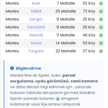
Manisa
Kula
7 Mahalle
52 Köy
Manisa
Salihli
25 Mahalle
72 Köy
Manisa
Sarıgöl
6 Mahalle
29 Köy
Manisa
Saruhanlı
8 Mahalle
29 Köy
Manisa
Selendi
11 Mahalle
46 Köy
Manisa
Soma
14 Mahalle
53 Köy
Manisa
Turgutlu
22 Mahalle
37 Köy
Bilgilendirme
Manisa iline ait ilçeler, kyler,
parsel
sorgulama, uydu görüntüsü, canlı kamera
ve daha detaylı bilgi edinmek için , yukarıda
bulunan tabloda detaylarını görmek istediiniz
İlçenin yanında bulunan
simgesini
kullanarak veya İlçe ismine tıklayarak