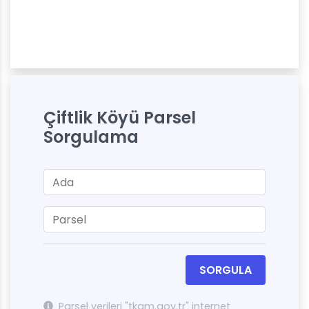
Çiftlik Köyü Parsel
Sorgulama
SORGULA
Parsel verileri "tkgm.gov.tr" internet