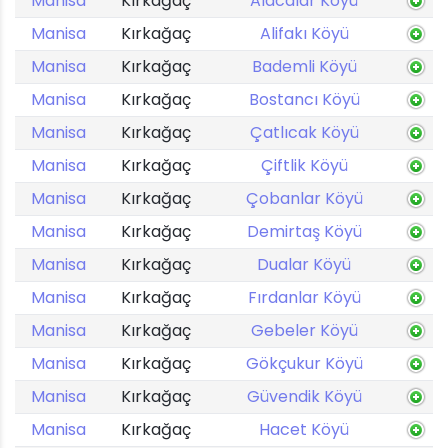
Manisa
Kırkağaç
Alacalar Köyü
Manisa
Kırkağaç
Alifakı Köyü
Manisa
Kırkağaç
Bademli Köyü
Manisa
Kırkağaç
Bostancı Köyü
Manisa
Kırkağaç
Çatlıcak Köyü
Manisa
Kırkağaç
Çiftlik Köyü
Manisa
Kırkağaç
Çobanlar Köyü
Manisa
Kırkağaç
Demirtaş Köyü
Manisa
Kırkağaç
Dualar Köyü
Manisa
Kırkağaç
Fırdanlar Köyü
Manisa
Kırkağaç
Gebeler Köyü
Manisa
Kırkağaç
Gökçukur Köyü
Manisa
Kırkağaç
Güvendik Köyü
Manisa
Kırkağaç
Hacet Köyü