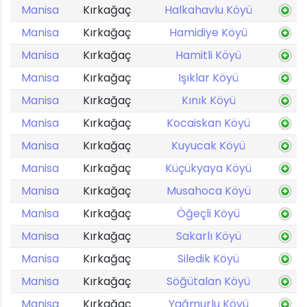
Manisa
Kırkağaç
Halkahavlu Köyü
Manisa
Kırkağaç
Hamidiye Köyü
Manisa
Kırkağaç
Hamitli Köyü
Manisa
Kırkağaç
Işıklar Köyü
Manisa
Kırkağaç
Kınık Köyü
Manisa
Kırkağaç
Kocaiskan Köyü
Manisa
Kırkağaç
Kuyucak Köyü
Manisa
Kırkağaç
Küçükyaya Köyü
Manisa
Kırkağaç
Musahoca Köyü
Manisa
Kırkağaç
Öğeçli Köyü
Manisa
Kırkağaç
Sakarlı Köyü
Manisa
Kırkağaç
Siledik Köyü
Manisa
Kırkağaç
Söğütalan Köyü
Manisa
Kırkağaç
Yağmurlu Köyü