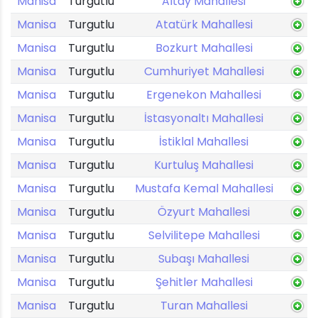
Manisa
Turgutlu
Altay Mahallesi
Manisa
Turgutlu
Atatürk Mahallesi
Manisa
Turgutlu
Bozkurt Mahallesi
Manisa
Turgutlu
Cumhuriyet Mahallesi
Manisa
Turgutlu
Ergenekon Mahallesi
Manisa
Turgutlu
İstasyonaltı Mahallesi
Manisa
Turgutlu
İstiklal Mahallesi
Manisa
Turgutlu
Kurtuluş Mahallesi
Manisa
Turgutlu
Mustafa Kemal Mahallesi
Manisa
Turgutlu
Özyurt Mahallesi
Manisa
Turgutlu
Selvilitepe Mahallesi
Manisa
Turgutlu
Subaşı Mahallesi
Manisa
Turgutlu
Şehitler Mahallesi
Manisa
Turgutlu
Turan Mahallesi