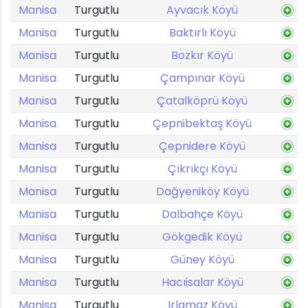
Manisa
Turgutlu
Ayvacık Köyü
Manisa
Turgutlu
Baktırlı Köyü
Manisa
Turgutlu
Bozkır Köyü
Manisa
Turgutlu
Çampınar Köyü
Manisa
Turgutlu
Çatalköprü Köyü
Manisa
Turgutlu
Çepnibektaş Köyü
Manisa
Turgutlu
Çepnidere Köyü
Manisa
Turgutlu
Çıkrıkçı Köyü
Manisa
Turgutlu
Dağyeniköy Köyü
Manisa
Turgutlu
Dalbahçe Köyü
Manisa
Turgutlu
Gökgedik Köyü
Manisa
Turgutlu
Güney Köyü
Manisa
Turgutlu
Hacıisalar Köyü
Manisa
Turgutlu
Irlamaz Köyü