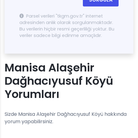
Parsel verileri "tkgm.gov.tr" internet
adresinden anlık olarak sorgulanmaktadır.
Bu verilerin hiçbir resmi geçerliliği yoktur. Bu
veriler sadece bilgi edinme amaçlıdır.
Manisa Alaşehir
Dağhacıyusuf Köyü
Yorumları
Sizde Manisa Alaşehir Dağhacıyusuf Köyü hakkında
yorum yapabilirsiniz.