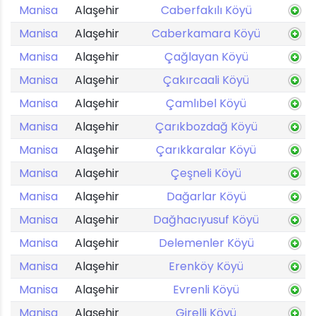
Manisa
Alaşehir
Caberfakılı Köyü
Manisa
Alaşehir
Caberkamara Köyü
Manisa
Alaşehir
Çağlayan Köyü
Manisa
Alaşehir
Çakırcaali Köyü
Manisa
Alaşehir
Çamlıbel Köyü
Manisa
Alaşehir
Çarıkbozdağ Köyü
Manisa
Alaşehir
Çarıkkaralar Köyü
Manisa
Alaşehir
Çeşneli Köyü
Manisa
Alaşehir
Dağarlar Köyü
Manisa
Alaşehir
Dağhacıyusuf Köyü
Manisa
Alaşehir
Delemenler Köyü
Manisa
Alaşehir
Erenköy Köyü
Manisa
Alaşehir
Evrenli Köyü
Manisa
Alaşehir
Girelli Köyü