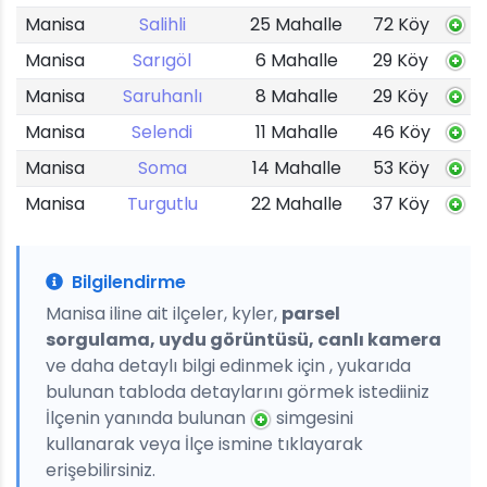
Manisa
Salihli
25 Mahalle
72 Köy
Manisa
Sarıgöl
6 Mahalle
29 Köy
Manisa
Saruhanlı
8 Mahalle
29 Köy
Manisa
Selendi
11 Mahalle
46 Köy
Manisa
Soma
14 Mahalle
53 Köy
Manisa
Turgutlu
22 Mahalle
37 Köy
Bilgilendirme
Manisa iline ait ilçeler, kyler,
parsel
sorgulama, uydu görüntüsü, canlı kamera
ve daha detaylı bilgi edinmek için , yukarıda
bulunan tabloda detaylarını görmek istediiniz
İlçenin yanında bulunan
simgesini
kullanarak veya İlçe ismine tıklayarak
erişebilirsiniz.