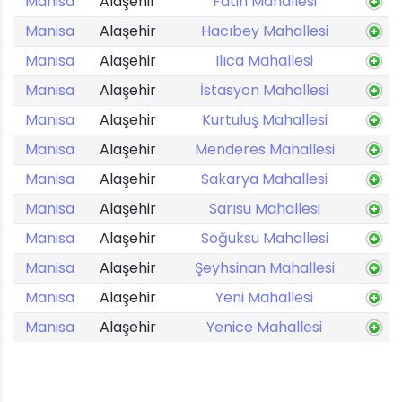
Manisa
Alaşehir
Fatih Mahallesi
Manisa
Alaşehir
Hacıbey Mahallesi
Manisa
Alaşehir
Ilıca Mahallesi
Manisa
Alaşehir
İstasyon Mahallesi
Manisa
Alaşehir
Kurtuluş Mahallesi
Manisa
Alaşehir
Menderes Mahallesi
Manisa
Alaşehir
Sakarya Mahallesi
Manisa
Alaşehir
Sarısu Mahallesi
Manisa
Alaşehir
Soğuksu Mahallesi
Manisa
Alaşehir
Şeyhsinan Mahallesi
Manisa
Alaşehir
Yeni Mahallesi
Manisa
Alaşehir
Yenice Mahallesi