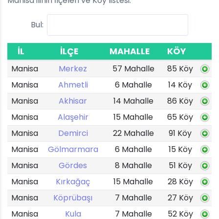
Manisa ilinin İlçeleri ve Köy listesi.
Bul:
İL
İLÇE
MAHALLE
KÖY
Manisa
Merkez
57 Mahalle
85 Köy
Manisa
Ahmetli
6 Mahalle
14 Köy
Manisa
Akhisar
14 Mahalle
86 Köy
Manisa
Alaşehir
15 Mahalle
65 Köy
Manisa
Demirci
22 Mahalle
91 Köy
Manisa
Gölmarmara
6 Mahalle
15 Köy
Manisa
Gördes
8 Mahalle
51 Köy
Manisa
Kırkağaç
15 Mahalle
28 Köy
Manisa
Köprübaşı
7 Mahalle
27 Köy
Manisa
Kula
7 Mahalle
52 Köy