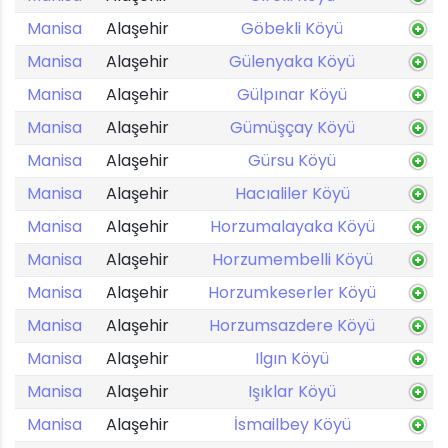
Manisa
Alaşehir
Göbekli Köyü
Manisa
Alaşehir
Gülenyaka Köyü
Manisa
Alaşehir
Gülpınar Köyü
Manisa
Alaşehir
Gümüşçay Köyü
Manisa
Alaşehir
Gürsu Köyü
Manisa
Alaşehir
Hacıaliler Köyü
Manisa
Alaşehir
Horzumalayaka Köyü
Manisa
Alaşehir
Horzumembelli Köyü
Manisa
Alaşehir
Horzumkeserler Köyü
Manisa
Alaşehir
Horzumsazdere Köyü
Manisa
Alaşehir
Ilgın Köyü
Manisa
Alaşehir
Işıklar Köyü
Manisa
Alaşehir
İsmailbey Köyü