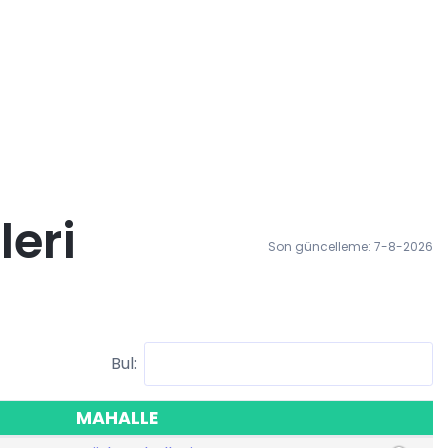
leri
Son güncelleme: 7-8-2026
Bul:
MAHALLE