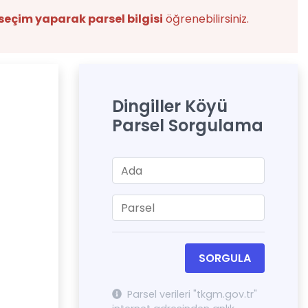
seçim yaparak parsel bilgisi
öğrenebilirsiniz.
Dingiller Köyü
Parsel Sorgulama
SORGULA
Parsel verileri "tkgm.gov.tr"