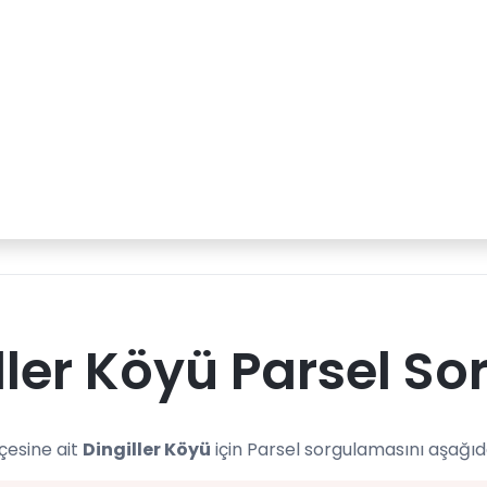
ller Köyü Parsel So
lçesine ait
Dingiller Köyü
için Parsel sorgulamasını aşağıd