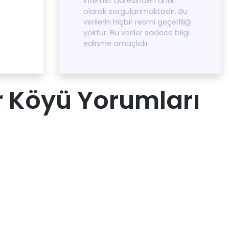
internet adresinden anlık
olarak sorgulanmaktadır. Bu
verilerin hiçbir resmi geçerliliği
yoktur. Bu veriler sadece bilgi
edinme amaçlıdır.
r Köyü Yorumları