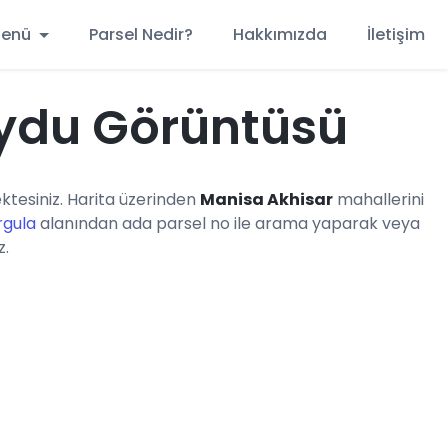
 Menü
Parsel Nedir?
Hakkımızda
İletişim
Uydu Görüntüsü
tesiniz. Harita üzerinden
Manisa Akhisar
mahallerini
rgula
alanından ada parsel no ile arama yaparak veya
z.