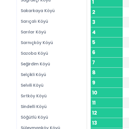
Sağrakçı Köyü
1
Sakarkaya Köyü
2
Sarıçalı Köyü
3
4
Sarılar Köyü
5
Sarnıçköy Köyü
6
Sazoba Köyü
7
Seğirdim Köyü
8
Selçikli Köyü
9
Selvili Köyü
10
Sırtköy Köyü
11
Sindelli Köyü
12
Söğütlü Köyü
13
Süleymanköy Köyü