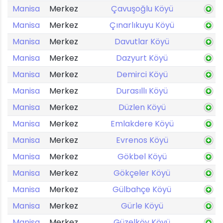
Manisa
Merkez
Çavuşoğlu Köyü
Manisa
Merkez
Çınarlıkuyu Köyü
Manisa
Merkez
Davutlar Köyü
Manisa
Merkez
Dazyurt Köyü
Manisa
Merkez
Demirci Köyü
Manisa
Merkez
Durasıllı Köyü
Manisa
Merkez
Düzlen Köyü
Manisa
Merkez
Emlakdere Köyü
Manisa
Merkez
Evrenos Köyü
Manisa
Merkez
Gökbel Köyü
Manisa
Merkez
Gökçeler Köyü
Manisa
Merkez
Gülbahçe Köyü
Manisa
Merkez
Gürle Köyü
Manisa
Merkez
Güzelköy Köyü