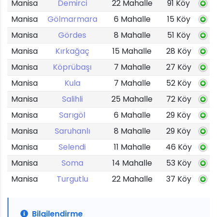
Manisa
Demirci
22 Mahalle
91 Köy
Manisa
Gölmarmara
6 Mahalle
15 Köy
Manisa
Gördes
8 Mahalle
51 Köy
Manisa
Kırkağaç
15 Mahalle
28 Köy
Manisa
Köprübaşı
7 Mahalle
27 Köy
Manisa
Kula
7 Mahalle
52 Köy
Manisa
Salihli
25 Mahalle
72 Köy
Manisa
Sarıgöl
6 Mahalle
29 Köy
Manisa
Saruhanlı
8 Mahalle
29 Köy
Manisa
Selendi
11 Mahalle
46 Köy
Manisa
Soma
14 Mahalle
53 Köy
Manisa
Turgutlu
22 Mahalle
37 Köy
Bilgilendirme