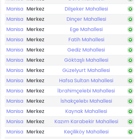
Manisa
Merkez
Dilşeker Mahallesi
Manisa
Merkez
Dinçer Mahallesi
Manisa
Merkez
Ege Mahallesi
Manisa
Merkez
Fatih Mahallesi
Manisa
Merkez
Gediz Mahallesi
Manisa
Merkez
Göktaşlı Mahallesi
Manisa
Merkez
Güzelyurt Mahallesi
Manisa
Merkez
Hafsa Sultan Mahallesi
Manisa
Merkez
İbrahimçelebi Mahallesi
Manisa
Merkez
İshakçelebı Mahallesi
Manisa
Merkez
Kaynak Mahallesi
Manisa
Merkez
Kazım Karabekir Mahallesi
Manisa
Merkez
Keçiliköy Mahallesi