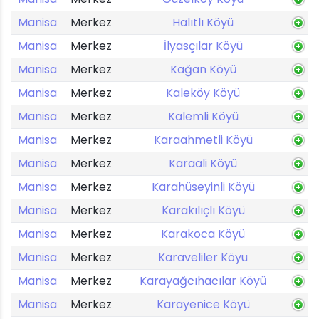
Manisa
Merkez
Halıtlı Köyü
Manisa
Merkez
İlyasçılar Köyü
Manisa
Merkez
Kağan Köyü
Manisa
Merkez
Kaleköy Köyü
Manisa
Merkez
Kalemli Köyü
Manisa
Merkez
Karaahmetli Köyü
Manisa
Merkez
Karaali Köyü
Manisa
Merkez
Karahüseyinli Köyü
Manisa
Merkez
Karakılıçlı Köyü
Manisa
Merkez
Karakoca Köyü
Manisa
Merkez
Karaveliler Köyü
Manisa
Merkez
Karayağcıhacılar Köyü
Manisa
Merkez
Karayenice Köyü