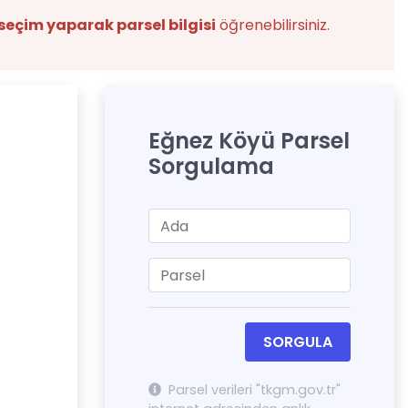
seçim yaparak parsel bilgisi
öğrenebilirsiniz.
Eğnez Köyü Parsel
Sorgulama
SORGULA
Parsel verileri "tkgm.gov.tr"