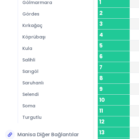
1
Gölmarmara
2
Gördes
3
Kırkağaç
4
Köprübaşı
5
Kula
6
Salihli
7
Sarıgöl
8
Saruhanlı
9
Selendi
10
Soma
11
Turgutlu
12
13
Manisa Diğer Bağlantılar