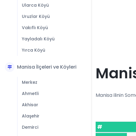
Ularca Köyü
Uruzlar Köyü
Vakıflı Köyü
Yayladalı Köyü
Yırca Köyü
Mani
Manisa İlçeleri ve Köyleri
Merkez
Ahmetli
Manisa ilinin Soma
Akhisar
Alaşehir
#
Demirci