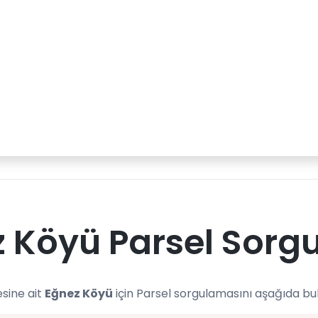
 Köyü Parsel Sorg
esine ait
Eğnez Köyü
için Parsel sorgulamasını aşağıda bul