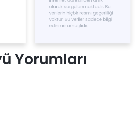
internet adresinden anlık
olarak sorgulanmaktadır. Bu
verilerin hiçbir resmi geçerliliği
yoktur. Bu veriler sadece bilgi
edinme amaçlıdır.
ü Yorumları