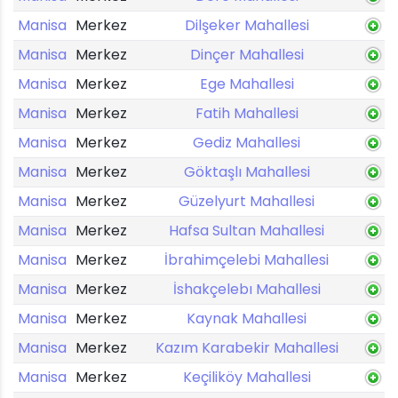
Manisa
Merkez
Dilşeker Mahallesi
Manisa
Merkez
Dinçer Mahallesi
Manisa
Merkez
Ege Mahallesi
Manisa
Merkez
Fatih Mahallesi
Manisa
Merkez
Gediz Mahallesi
Manisa
Merkez
Göktaşlı Mahallesi
Manisa
Merkez
Güzelyurt Mahallesi
Manisa
Merkez
Hafsa Sultan Mahallesi
Manisa
Merkez
İbrahimçelebi Mahallesi
Manisa
Merkez
İshakçelebı Mahallesi
Manisa
Merkez
Kaynak Mahallesi
Manisa
Merkez
Kazım Karabekir Mahallesi
Manisa
Merkez
Keçiliköy Mahallesi