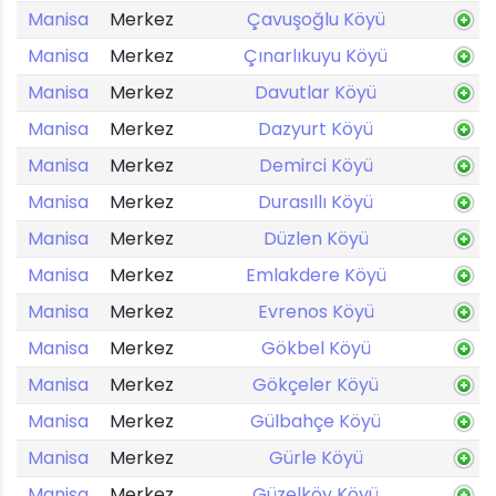
Manisa
Merkez
Çavuşoğlu Köyü
Manisa
Merkez
Çınarlıkuyu Köyü
Manisa
Merkez
Davutlar Köyü
Manisa
Merkez
Dazyurt Köyü
Manisa
Merkez
Demirci Köyü
Manisa
Merkez
Durasıllı Köyü
Manisa
Merkez
Düzlen Köyü
Manisa
Merkez
Emlakdere Köyü
Manisa
Merkez
Evrenos Köyü
Manisa
Merkez
Gökbel Köyü
Manisa
Merkez
Gökçeler Köyü
Manisa
Merkez
Gülbahçe Köyü
Manisa
Merkez
Gürle Köyü
Manisa
Merkez
Güzelköy Köyü