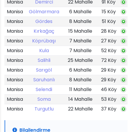
Manisa
Demirci
22 Mahalle
91 Köy
Manisa
Gölmarmara
6 Mahalle
15 Köy
Manisa
Gördes
8 Mahalle
51 Köy
Manisa
Kırkağaç
15 Mahalle
28 Köy
Manisa
Köprübaşı
7 Mahalle
27 Köy
Manisa
Kula
7 Mahalle
52 Köy
Manisa
Salihli
25 Mahalle
72 Köy
Manisa
Sarıgöl
6 Mahalle
29 Köy
Manisa
Saruhanlı
8 Mahalle
29 Köy
Manisa
Selendi
11 Mahalle
46 Köy
Manisa
Soma
14 Mahalle
53 Köy
Manisa
Turgutlu
22 Mahalle
37 Köy
Bilgilendirme