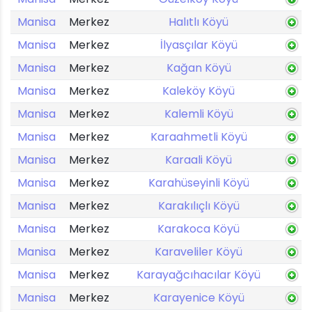
Manisa
Merkez
Halıtlı Köyü
Manisa
Merkez
İlyasçılar Köyü
Manisa
Merkez
Kağan Köyü
Manisa
Merkez
Kaleköy Köyü
Manisa
Merkez
Kalemli Köyü
Manisa
Merkez
Karaahmetli Köyü
Manisa
Merkez
Karaali Köyü
Manisa
Merkez
Karahüseyinli Köyü
Manisa
Merkez
Karakılıçlı Köyü
Manisa
Merkez
Karakoca Köyü
Manisa
Merkez
Karaveliler Köyü
Manisa
Merkez
Karayağcıhacılar Köyü
Manisa
Merkez
Karayenice Köyü