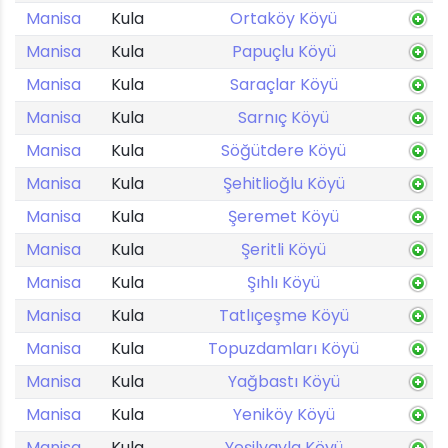
Manisa
Kula
Ortaköy Köyü
Manisa
Kula
Papuçlu Köyü
Manisa
Kula
Saraçlar Köyü
Manisa
Kula
Sarnıç Köyü
Manisa
Kula
Söğütdere Köyü
Manisa
Kula
Şehitlioğlu Köyü
Manisa
Kula
Şeremet Köyü
Manisa
Kula
Şeritli Köyü
Manisa
Kula
Şıhlı Köyü
Manisa
Kula
Tatlıçeşme Köyü
Manisa
Kula
Topuzdamları Köyü
Manisa
Kula
Yağbastı Köyü
Manisa
Kula
Yeniköy Köyü
Manisa
Kula
Yeşilyayla Köyü