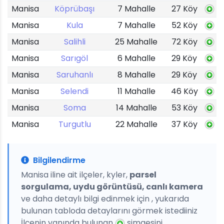
Manisa
Köprübaşı
7 Mahalle
27 Köy
Manisa
Kula
7 Mahalle
52 Köy
Manisa
Salihli
25 Mahalle
72 Köy
Manisa
Sarıgöl
6 Mahalle
29 Köy
Manisa
Saruhanlı
8 Mahalle
29 Köy
Manisa
Selendi
11 Mahalle
46 Köy
Manisa
Soma
14 Mahalle
53 Köy
Manisa
Turgutlu
22 Mahalle
37 Köy
Bilgilendirme
Manisa iline ait ilçeler, kyler,
parsel
sorgulama, uydu görüntüsü, canlı kamera
ve daha detaylı bilgi edinmek için , yukarıda
bulunan tabloda detaylarını görmek istediiniz
İlçenin yanında bulunan
simgesini