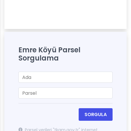
Emre Köyü Parsel
Sorgulama
SORGULA
Parsel verileri "tkgm.gov.tr" internet