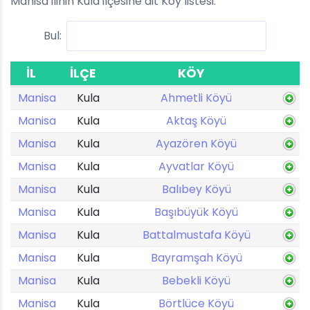
Manisa ilinin Kula ilçesine ait Köy listesi.
Bul:
İL
İLÇE
KÖY
Manisa
Kula
Ahmetli Köyü
Manisa
Kula
Aktaş Köyü
Manisa
Kula
Ayazören Köyü
Manisa
Kula
Ayvatlar Köyü
Manisa
Kula
Balıbey Köyü
Manisa
Kula
Başıbüyük Köyü
Manisa
Kula
Battalmustafa Köyü
Manisa
Kula
Bayramşah Köyü
Manisa
Kula
Bebekli Köyü
Manisa
Kula
Börtlüce Köyü