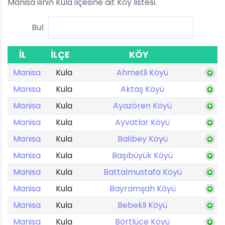
Manisa ilinin Kula ilçesine ait Köy listesi.
Bul:
İL
İLÇE
KÖY
Manisa
Kula
Ahmetli Köyü
Manisa
Kula
Aktaş Köyü
Manisa
Kula
Ayazören Köyü
Manisa
Kula
Ayvatlar Köyü
Manisa
Kula
Balıbey Köyü
Manisa
Kula
Başıbüyük Köyü
Manisa
Kula
Battalmustafa Köyü
Manisa
Kula
Bayramşah Köyü
Manisa
Kula
Bebekli Köyü
Manisa
Kula
Börtlüce Köyü