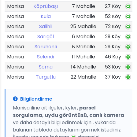
Manisa
Köprübaşı
7 Mahalle
27 Köy
Manisa
Kula
7 Mahalle
52 Köy
Manisa
Salihli
25 Mahalle
72 Köy
Manisa
Sarıgöl
6 Mahalle
29 Köy
Manisa
Saruhanlı
8 Mahalle
29 Köy
Manisa
Selendi
11 Mahalle
46 Köy
Manisa
Soma
14 Mahalle
53 Köy
Manisa
Turgutlu
22 Mahalle
37 Köy
Bilgilendirme
Manisa iline ait ilçeler, kyler,
parsel
sorgulama, uydu görüntüsü, canlı kamera
ve daha detaylı bilgi edinmek için , yukarıda
bulunan tabloda detaylarını görmek istediiniz