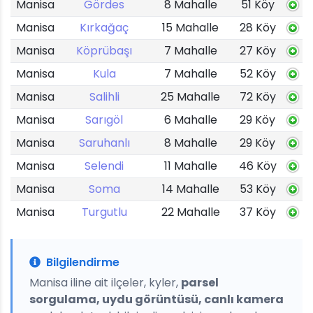
Manisa
Gördes
8 Mahalle
51 Köy
Manisa
Kırkağaç
15 Mahalle
28 Köy
Manisa
Köprübaşı
7 Mahalle
27 Köy
Manisa
Kula
7 Mahalle
52 Köy
Manisa
Salihli
25 Mahalle
72 Köy
Manisa
Sarıgöl
6 Mahalle
29 Köy
Manisa
Saruhanlı
8 Mahalle
29 Köy
Manisa
Selendi
11 Mahalle
46 Köy
Manisa
Soma
14 Mahalle
53 Köy
Manisa
Turgutlu
22 Mahalle
37 Köy
Bilgilendirme
Manisa iline ait ilçeler, kyler,
parsel
sorgulama, uydu görüntüsü, canlı kamera