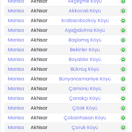
Manisa
Akhisar
Akçeşme Köyü
Manisa
Akhisar
Akkocalı Köyü
Manisa
Akhisar
Arabacıbozköy Köyü
Manisa
Akhisar
Aşağıdolma Köyü
Manisa
Akhisar
Başlamış Köyü
Manisa
Akhisar
Bekirler Köyü
Manisa
Akhisar
Boyalılar Köyü
Manisa
Akhisar
Büknüş Köyü
Manisa
Akhisar
Bünyanosmaniye Köyü
Manisa
Akhisar
Çamönü Köyü
Manisa
Akhisar
Çanakçı Köyü
Manisa
Akhisar
Çıtak Köyü
Manisa
Akhisar
Çobanhasan Köyü
Manisa
Akhisar
Çoruk Köyü