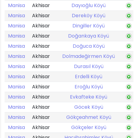
Manisa
Akhisar
Dayıoğlu Köyü
Manisa
Akhisar
Dereköy Köyü
Manisa
Akhisar
Dingiller Köyü
Manisa
Akhisar
Doğankaya Köyü
Manisa
Akhisar
Doğuca Köyü
Manisa
Akhisar
Dolmadeğirmen Köyü
Manisa
Akhisar
Durasıl Köyü
Manisa
Akhisar
Erdelli Köyü
Manisa
Akhisar
Eroğlu Köyü
Manisa
Akhisar
Evkafteke Köyü
Manisa
Akhisar
Göcek Köyü
Manisa
Akhisar
Gökçeahmet Köyü
Manisa
Akhisar
Gökçeler Köyü
Manisa
Akhisar
Hacıibrahimler Köyü