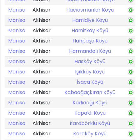
Manisa
Akhisar
Hacıosmanlar Köyü
Manisa
Akhisar
Hamidiye Köyü
Manisa
Akhisar
Hamitköy Köyü
Manisa
Akhisar
Hanpaşa Köyü
Manisa
Akhisar
Harmandalı Köyü
Manisa
Akhisar
Hasköy Köyü
Manisa
Akhisar
Işıkköy Köyü
Manisa
Akhisar
İsaca Köyü
Manisa
Akhisar
Kabaağaçkıran Köyü
Manisa
Akhisar
Kadıdağı Köyü
Manisa
Akhisar
Kapaklı Köyü
Manisa
Akhisar
Karabörklü Köyü
Manisa
Akhisar
Karaköy Köyü