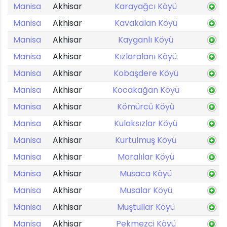
Manisa
Akhisar
Karayağcı Köyü
Manisa
Akhisar
Kavakalan Köyü
Manisa
Akhisar
Kayganlı Köyü
Manisa
Akhisar
Kızlaralanı Köyü
Manisa
Akhisar
Kobaşdere Köyü
Manisa
Akhisar
Kocakağan Köyü
Manisa
Akhisar
Kömürcü Köyü
Manisa
Akhisar
Kulaksızlar Köyü
Manisa
Akhisar
Kurtulmuş Köyü
Manisa
Akhisar
Moralılar Köyü
Manisa
Akhisar
Musaca Köyü
Manisa
Akhisar
Musalar Köyü
Manisa
Akhisar
Muştullar Köyü
Manisa
Akhisar
Pekmezci Köyü