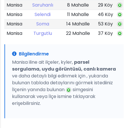
Manisa
Saruhanlı
8 Mahalle
29 Köy
Manisa
Selendi
11 Mahalle
46 Köy
Manisa
Soma
14 Mahalle
53 Köy
Manisa
Turgutlu
22 Mahalle
37 Köy
Bilgilendirme
Manisa iline ait ilçeler, kyler,
parsel
sorgulama, uydu görüntüsü, canlı kamera
ve daha detaylı bilgi edinmek için , yukarıda
bulunan tabloda detaylarını görmek istediiniz
İlçenin yanında bulunan
simgesini
kullanarak veya İlçe ismine tıklayarak
erişebilirsiniz.