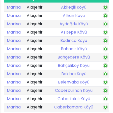
Manisa
Alaşehir
Akkeçili Köyü
Manisa
Alaşehir
Alhan Köyü
Manisa
Alaşehir
Aydoğdu Köyü
Manisa
Alaşehir
Azıtepe Köyü
Manisa
Alaşehir
Badınca Köyü
Manisa
Alaşehir
Bahadır Köyü
Manisa
Alaşehir
Bahçedere Köyü
Manisa
Alaşehir
Bahçeliköy Köyü
Manisa
Alaşehir
Baklacı Köyü
Manisa
Alaşehir
Belenyaka Köyü
Manisa
Alaşehir
Caberburhan Köyü
Manisa
Alaşehir
Caberfakılı Köyü
Manisa
Alaşehir
Caberkamara Köyü