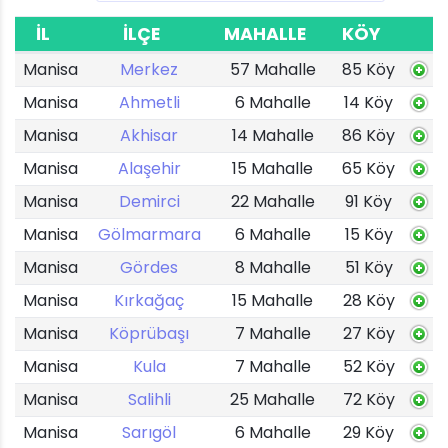
İL
İLÇE
MAHALLE
KÖY
Manisa
Merkez
57 Mahalle
85 Köy
Manisa
Ahmetli
6 Mahalle
14 Köy
Manisa
Akhisar
14 Mahalle
86 Köy
Manisa
Alaşehir
15 Mahalle
65 Köy
Manisa
Demirci
22 Mahalle
91 Köy
Manisa
Gölmarmara
6 Mahalle
15 Köy
Manisa
Gördes
8 Mahalle
51 Köy
Manisa
Kırkağaç
15 Mahalle
28 Köy
Manisa
Köprübaşı
7 Mahalle
27 Köy
Manisa
Kula
7 Mahalle
52 Köy
Manisa
Salihli
25 Mahalle
72 Köy
Manisa
Sarıgöl
6 Mahalle
29 Köy