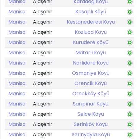
Manisa
Alaşehir
Karadağ Köyü
Manisa
Alaşehir
Kasaplı Köyü
Manisa
Alaşehir
Kestanederesi Köyü
Manisa
Alaşehir
Kozluca Köyü
Manisa
Alaşehir
Kurudere Köyü
Manisa
Alaşehir
Matarlı Köyü
Manisa
Alaşehir
Narlıdere Köyü
Manisa
Alaşehir
Osmaniye Köyü
Manisa
Alaşehir
Örencik Köyü
Manisa
Alaşehir
Örnekköy Köyü
Manisa
Alaşehir
Sarıpınar Köyü
Manisa
Alaşehir
Selce Köyü
Manisa
Alaşehir
Serinköy Köyü
Manisa
Alaşehir
Serinyayla Köyü