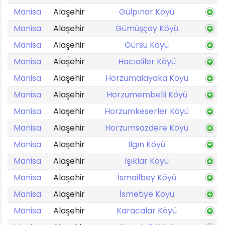
Manisa
Alaşehir
Gülpınar Köyü
Manisa
Alaşehir
Gümüşçay Köyü
Manisa
Alaşehir
Gürsu Köyü
Manisa
Alaşehir
Hacıaliler Köyü
Manisa
Alaşehir
Horzumalayaka Köyü
Manisa
Alaşehir
Horzumembelli Köyü
Manisa
Alaşehir
Horzumkeserler Köyü
Manisa
Alaşehir
Horzumsazdere Köyü
Manisa
Alaşehir
Ilgın Köyü
Manisa
Alaşehir
Işıklar Köyü
Manisa
Alaşehir
İsmailbey Köyü
Manisa
Alaşehir
İsmetiye Köyü
Manisa
Alaşehir
Karacalar Köyü