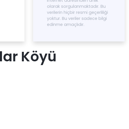
internet adresinden anlık
olarak sorgulanmaktadır. Bu
verilerin hiçbir resmi geçerliliği
yoktur. Bu veriler sadece bilgi
edinme amaçlıdır.
lar Köyü