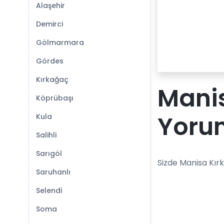
Alaşehir
Demirci
Gölmarmara
Gördes
Kırkağaç
Manis
Köprübaşı
Yoru
Kula
Salihli
Sarıgöl
Sizde Manisa Kır
Saruhanlı
Selendi
Soma