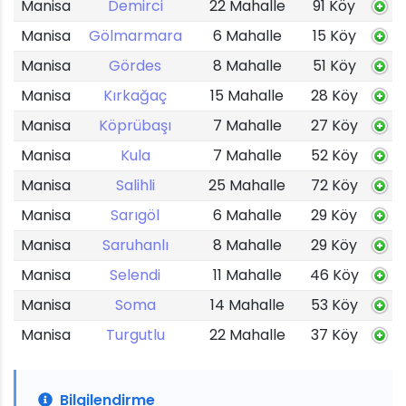
Manisa
Demirci
22 Mahalle
91 Köy
Manisa
Gölmarmara
6 Mahalle
15 Köy
Manisa
Gördes
8 Mahalle
51 Köy
Manisa
Kırkağaç
15 Mahalle
28 Köy
Manisa
Köprübaşı
7 Mahalle
27 Köy
Manisa
Kula
7 Mahalle
52 Köy
Manisa
Salihli
25 Mahalle
72 Köy
Manisa
Sarıgöl
6 Mahalle
29 Köy
Manisa
Saruhanlı
8 Mahalle
29 Köy
Manisa
Selendi
11 Mahalle
46 Köy
Manisa
Soma
14 Mahalle
53 Köy
Manisa
Turgutlu
22 Mahalle
37 Köy
Bilgilendirme