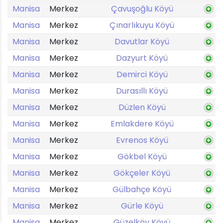
Manisa
Merkez
Çavuşoğlu Köyü
Manisa
Merkez
Çınarlıkuyu Köyü
Manisa
Merkez
Davutlar Köyü
Manisa
Merkez
Dazyurt Köyü
Manisa
Merkez
Demirci Köyü
Manisa
Merkez
Durasıllı Köyü
Manisa
Merkez
Düzlen Köyü
Manisa
Merkez
Emlakdere Köyü
Manisa
Merkez
Evrenos Köyü
Manisa
Merkez
Gökbel Köyü
Manisa
Merkez
Gökçeler Köyü
Manisa
Merkez
Gülbahçe Köyü
Manisa
Merkez
Gürle Köyü
Manisa
Merkez
Güzelköy Köyü