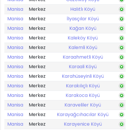
Manisa
Merkez
Halıtlı Köyü
Manisa
Merkez
İlyasçılar Köyü
Manisa
Merkez
Kağan Köyü
Manisa
Merkez
Kaleköy Köyü
Manisa
Merkez
Kalemli Köyü
Manisa
Merkez
Karaahmetli Köyü
Manisa
Merkez
Karaali Köyü
Manisa
Merkez
Karahüseyinli Köyü
Manisa
Merkez
Karakılıçlı Köyü
Manisa
Merkez
Karakoca Köyü
Manisa
Merkez
Karaveliler Köyü
Manisa
Merkez
Karayağcıhacılar Köyü
Manisa
Merkez
Karayenice Köyü