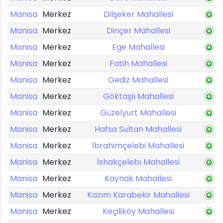
Manisa
Merkez
Dilşeker Mahallesi
Manisa
Merkez
Dinçer Mahallesi
Manisa
Merkez
Ege Mahallesi
Manisa
Merkez
Fatih Mahallesi
Manisa
Merkez
Gediz Mahallesi
Manisa
Merkez
Göktaşlı Mahallesi
Manisa
Merkez
Güzelyurt Mahallesi
Manisa
Merkez
Hafsa Sultan Mahallesi
Manisa
Merkez
İbrahimçelebi Mahallesi
Manisa
Merkez
İshakçelebı Mahallesi
Manisa
Merkez
Kaynak Mahallesi
Manisa
Merkez
Kazım Karabekir Mahallesi
Manisa
Merkez
Keçiliköy Mahallesi