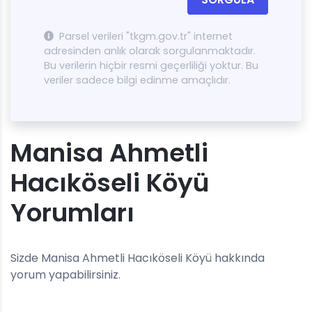
Parsel verileri "tkgm.gov.tr" internet
adresinden anlık olarak sorgulanmaktadır.
Bu verilerin hiçbir resmi geçerliliği yoktur. Bu
veriler sadece bilgi edinme amaçlıdır.
Manisa Ahmetli
Hacıköseli Köyü
Yorumları
Sizde Manisa Ahmetli Hacıköseli Köyü hakkında
yorum yapabilirsiniz.