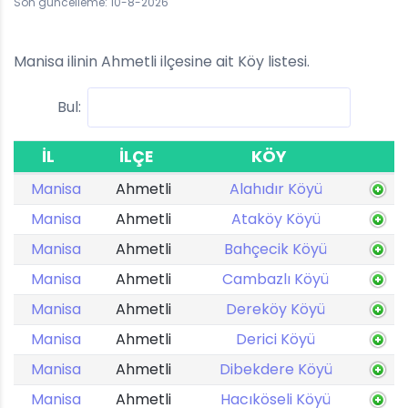
Son güncelleme: 10-8-2026
Manisa ilinin Ahmetli ilçesine ait Köy listesi.
Bul:
İL
İLÇE
KÖY
Manisa
Ahmetli
Alahıdır Köyü
Manisa
Ahmetli
Ataköy Köyü
Manisa
Ahmetli
Bahçecik Köyü
Manisa
Ahmetli
Cambazlı Köyü
Manisa
Ahmetli
Dereköy Köyü
Manisa
Ahmetli
Derici Köyü
Manisa
Ahmetli
Dibekdere Köyü
Manisa
Ahmetli
Hacıköseli Köyü