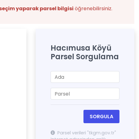
seçim yaparak parsel bilgisi
öğrenebilirsiniz.
Hacımusa Köyü
Parsel Sorgulama
SORGULA
Parsel verileri "tkgm.gov.tr"