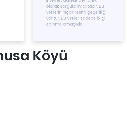
internet adresinden anlık
olarak sorgulanmaktadır. Bu
verilerin hiçbir resmi geçerliliği
yoktur. Bu veriler sadece bilgi
edinme amaçlıdır.
musa Köyü