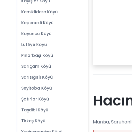
Kayışlar Köyü
Kemiklidere Köyü
Kepenekli Köyü
Koyuncu Köyü
Lütfiye Köyü
Pınarbaşı Köyü
Sarıçam Köyü
Sarısığırlı Köyü
Seyitoba Köyü
Hacım
Şatırlar Köyü
Taşdibi Köyü
Tirkeş Köyü
Manisa, Saruhanlı
Yeniosmaniye Köyü