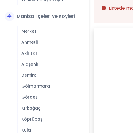
Listede m
Manisa İlçeleri ve Köyleri
Merkez
Ahmetli
Akhisar
Alaşehir
Demirci
Gölmarmara
Gördes
Kırkağaç
Köprübaşı
Kula