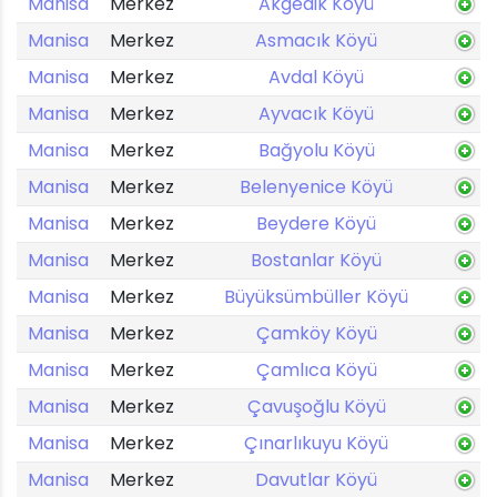
Manisa
Merkez
Akgedik Köyü
Manisa
Merkez
Asmacık Köyü
Manisa
Merkez
Avdal Köyü
Manisa
Merkez
Ayvacık Köyü
Manisa
Merkez
Bağyolu Köyü
Manisa
Merkez
Belenyenice Köyü
Manisa
Merkez
Beydere Köyü
Manisa
Merkez
Bostanlar Köyü
Manisa
Merkez
Büyüksümbüller Köyü
Manisa
Merkez
Çamköy Köyü
Manisa
Merkez
Çamlıca Köyü
Manisa
Merkez
Çavuşoğlu Köyü
Manisa
Merkez
Çınarlıkuyu Köyü
Manisa
Merkez
Davutlar Köyü