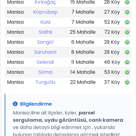
Manisa
Kırkağaç
15 Mahalle
28 Köy
Manisa
Köprübaşı
7 Mahalle
27 Köy
Manisa
Kula
7 Mahalle
52 Köy
Manisa
Salihli
25 Mahalle
72 Köy
Manisa
Sarıgöl
6 Mahalle
29 Köy
Manisa
Saruhanlı
8 Mahalle
29 Köy
Manisa
Selendi
11 Mahalle
46 Köy
Manisa
Soma
14 Mahalle
53 Köy
Manisa
Turgutlu
22 Mahalle
37 Köy
Bilgilendirme
Manisa iline ait ilçeler, kyler,
parsel
sorgulama, uydu görüntüsü, canlı kamera
ve daha detaylı bilgi edinmek için , yukarıda
bulunan tabloda detaylarını görmek istediiniz