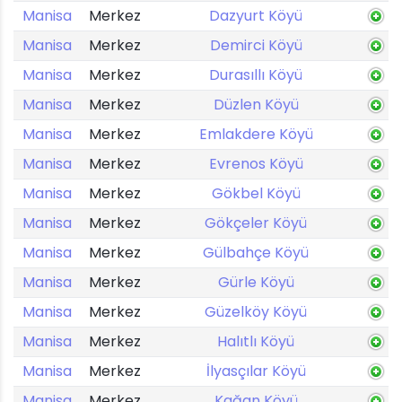
Manisa
Merkez
Dazyurt Köyü
Manisa
Merkez
Demirci Köyü
Manisa
Merkez
Durasıllı Köyü
Manisa
Merkez
Düzlen Köyü
Manisa
Merkez
Emlakdere Köyü
Manisa
Merkez
Evrenos Köyü
Manisa
Merkez
Gökbel Köyü
Manisa
Merkez
Gökçeler Köyü
Manisa
Merkez
Gülbahçe Köyü
Manisa
Merkez
Gürle Köyü
Manisa
Merkez
Güzelköy Köyü
Manisa
Merkez
Halıtlı Köyü
Manisa
Merkez
İlyasçılar Köyü
Manisa
Merkez
Kağan Köyü