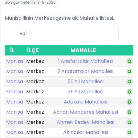
Son güncelleme: 9-8-2026
Manisa ilinin Merkez ilçesine ait Mahalle listesi.
Bul:
İL
İLÇE
MAHALLE
Manisa
Merkez
1.Anafartalar Mahallesi
Manisa
Merkez
2.Anafartalar Mahallesi
Manisa
Merkez
50.Yıl Mahallesi
Manisa
Merkez
75.Yıl Mahallesi
Manisa
Merkez
Adakale Mahallesi
Manisa
Merkez
Adnan Menderes Mahallesi
Manisa
Merkez
Ahmet Bedevi Mahallesi
Manisa
Merkez
Akıncılar Mahallesi