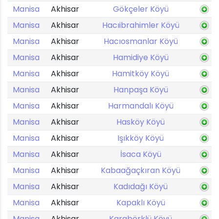
Manisa
Akhisar
Gökçeler Köyü
Manisa
Akhisar
Hacıibrahimler Köyü
Manisa
Akhisar
Hacıosmanlar Köyü
Manisa
Akhisar
Hamidiye Köyü
Manisa
Akhisar
Hamitköy Köyü
Manisa
Akhisar
Hanpaşa Köyü
Manisa
Akhisar
Harmandalı Köyü
Manisa
Akhisar
Hasköy Köyü
Manisa
Akhisar
Işıkköy Köyü
Manisa
Akhisar
İsaca Köyü
Manisa
Akhisar
Kabaağaçkıran Köyü
Manisa
Akhisar
Kadıdağı Köyü
Manisa
Akhisar
Kapaklı Köyü
Manisa
Akhisar
Karabörklü Köyü