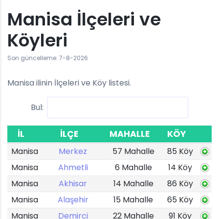
Manisa İlçeleri ve
Köyleri
Son güncelleme: 7-8-2026
Manisa ilinin İlçeleri ve Köy listesi.
Bul:
İL
İLÇE
MAHALLE
KÖY
Manisa
Merkez
57 Mahalle
85 Köy
Manisa
Ahmetli
6 Mahalle
14 Köy
Manisa
Akhisar
14 Mahalle
86 Köy
Manisa
Alaşehir
15 Mahalle
65 Köy
Manisa
Demirci
22 Mahalle
91 Köy