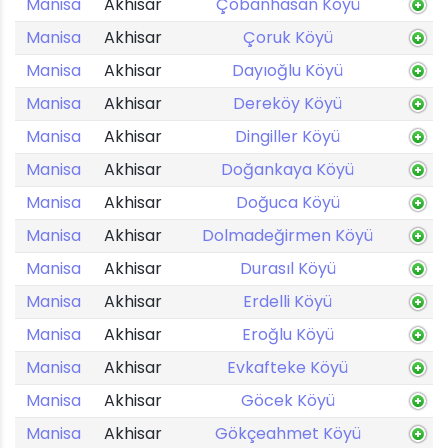
Manisa
Akhisar
Çobanhasan Köyü
Manisa
Akhisar
Çoruk Köyü
Manisa
Akhisar
Dayıoğlu Köyü
Manisa
Akhisar
Dereköy Köyü
Manisa
Akhisar
Dingiller Köyü
Manisa
Akhisar
Doğankaya Köyü
Manisa
Akhisar
Doğuca Köyü
Manisa
Akhisar
Dolmadeğirmen Köyü
Manisa
Akhisar
Durasıl Köyü
Manisa
Akhisar
Erdelli Köyü
Manisa
Akhisar
Eroğlu Köyü
Manisa
Akhisar
Evkafteke Köyü
Manisa
Akhisar
Göcek Köyü
Manisa
Akhisar
Gökçeahmet Köyü