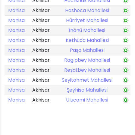
Manisa
Akhisar
Hacıishak Mahallesi
Manisa
Akhisar
Hashoca Mahallesi
Manisa
Akhisar
Hürriyet Mahallesi
Manisa
Akhisar
İnönü Mahallesi
Manisa
Akhisar
Kethüda Mahallesi
Manisa
Akhisar
Paşa Mahallesi
Manisa
Akhisar
Ragıpbey Mahallesi
Manisa
Akhisar
Reşatbey Mahallesi
Manisa
Akhisar
Seyitahmet Mahallesi
Manisa
Akhisar
Şeyhisa Mahallesi
Manisa
Akhisar
Ulucami Mahallesi