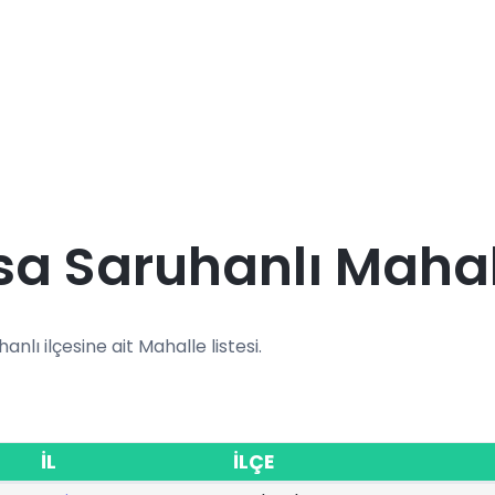
a Saruhanlı Mahall
anlı ilçesine ait Mahalle listesi.
İL
İLÇE