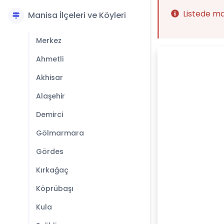
Listede m
Manisa İlçeleri ve Köyleri
Merkez
Ahmetli
Akhisar
Alaşehir
Demirci
Gölmarmara
Gördes
Kırkağaç
Köprübaşı
Kula