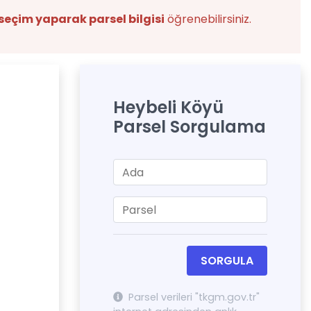
seçim yaparak parsel bilgisi
öğrenebilirsiniz.
Heybeli Köyü
Parsel Sorgulama
SORGULA
Parsel verileri "tkgm.gov.tr"