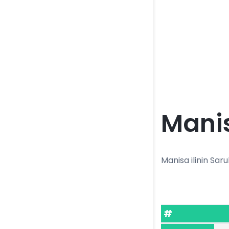
Manis
Manisa ilinin Saruh
#