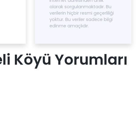
internet adresinden anlık
olarak sorgulanmaktadır. Bu
verilerin hiçbir resmi geçerliliği
yoktur. Bu veriler sadece bilgi
edinme amaçlıdır.
li Köyü Yorumları