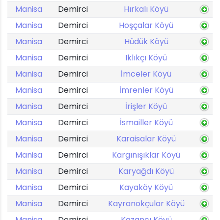
Manisa
Demirci
Hırkalı Köyü
Manisa
Demirci
Hoşçalar Köyü
Manisa
Demirci
Hüdük Köyü
Manisa
Demirci
Iklıkçı Köyü
Manisa
Demirci
İmceler Köyü
Manisa
Demirci
İmrenler Köyü
Manisa
Demirci
İrişler Köyü
Manisa
Demirci
İsmailler Köyü
Manisa
Demirci
Karaisalar Köyü
Manisa
Demirci
Kargınışıklar Köyü
Manisa
Demirci
Karyağdı Köyü
Manisa
Demirci
Kayaköy Köyü
Manisa
Demirci
Kayranokçular Köyü
Manisa
Demirci
Kazancı Köyü