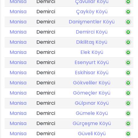
Manisa
Demirci
Çavullar Köyü
Manisa
Demirci
Çayköy Köyü
Manisa
Demirci
Danişmentler Köyü
Manisa
Demirci
Demirci Köyü
Manisa
Demirci
Dikilitaş Köyü
Manisa
Demirci
Elek Köyü
Manisa
Demirci
Esenyurt Köyü
Manisa
Demirci
Eskihisar Köyü
Manisa
Demirci
Gökveliler Köyü
Manisa
Demirci
Gömeçler Köyü
Manisa
Demirci
Gülpınar Köyü
Manisa
Demirci
Gümele Köyü
Manisa
Demirci
Gürçeşme Köyü
Manisa
Demirci
Güveli Köyü