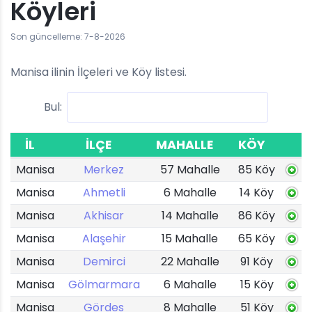
Köyleri
Son güncelleme: 7-8-2026
Manisa ilinin İlçeleri ve Köy listesi.
Bul:
İL
İLÇE
MAHALLE
KÖY
Manisa
Merkez
57 Mahalle
85 Köy
Manisa
Ahmetli
6 Mahalle
14 Köy
Manisa
Akhisar
14 Mahalle
86 Köy
Manisa
Alaşehir
15 Mahalle
65 Köy
Manisa
Demirci
22 Mahalle
91 Köy
Manisa
Gölmarmara
6 Mahalle
15 Köy
Manisa
Gördes
8 Mahalle
51 Köy