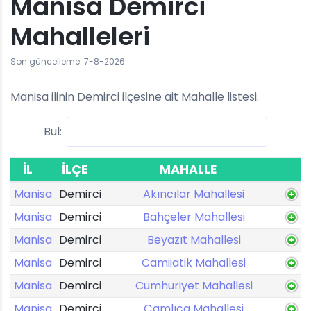
Manisa Demirci
Mahalleleri
Son güncelleme: 7-8-2026
Manisa ilinin Demirci ilçesine ait Mahalle listesi.
Bul:
İL
İLÇE
MAHALLE
Manisa
Demirci
Akıncılar Mahallesi
Manisa
Demirci
Bahçeler Mahallesi
Manisa
Demirci
Beyazıt Mahallesi
Manisa
Demirci
Camiiatik Mahallesi
Manisa
Demirci
Cumhuriyet Mahallesi
Manisa
Demirci
Çamlıca Mahallesi