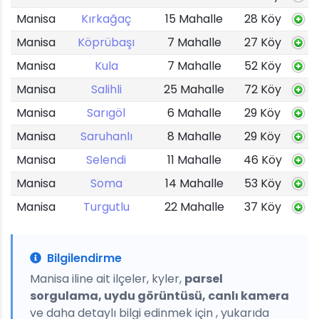
Manisa
Kırkağaç
15 Mahalle
28 Köy
Manisa
Köprübaşı
7 Mahalle
27 Köy
Manisa
Kula
7 Mahalle
52 Köy
Manisa
Salihli
25 Mahalle
72 Köy
Manisa
Sarıgöl
6 Mahalle
29 Köy
Manisa
Saruhanlı
8 Mahalle
29 Köy
Manisa
Selendi
11 Mahalle
46 Köy
Manisa
Soma
14 Mahalle
53 Köy
Manisa
Turgutlu
22 Mahalle
37 Köy
Bilgilendirme
Manisa iline ait ilçeler, kyler,
parsel
sorgulama, uydu görüntüsü, canlı kamera
ve daha detaylı bilgi edinmek için , yukarıda