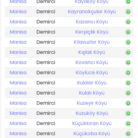
Manisa
Demirci
Kayaköy Köyü
Manisa
Demirci
Kayranokçular Köyü
Manisa
Demirci
Kazancı Köyü
Manisa
Demirci
Kerpiçlik Köyü
Manisa
Demirci
Kılavuzlar Köyü
Manisa
Demirci
Kışlak Köyü
Manisa
Demirci
Kovancı Köyü
Manisa
Demirci
Köylüce Köyü
Manisa
Demirci
Kulalar Köyü
Manisa
Demirci
Kulalı Köyü
Manisa
Demirci
Kuzeyir Köyü
Manisa
Demirci
Kuzuköy Köyü
Manisa
Demirci
Küçükkıran Köyü
Manisa
Demirci
Küçükoba Köyü