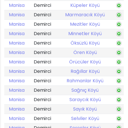
Manisa
Demirci
Küpeler Köyü
Manisa
Demirci
Marmaracık Köyü
Manisa
Demirci
Mezitler Köyü
Manisa
Demirci
Minnetler Köyü
Manisa
Demirci
Öksüzlü Köyü
Manisa
Demirci
Ören Köyü
Manisa
Demirci
Örücüler Köyü
Manisa
Demirci
Rağıllar Köyü
Manisa
Demirci
Rahmanlar Köyü
Manisa
Demirci
Sağnıç Köyü
Manisa
Demirci
Saraycık Köyü
Manisa
Demirci
Sayık Köyü
Manisa
Demirci
Selviler Köyü
Manisa
Demirci
Serçeler Köyü