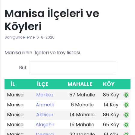
Manisa İlçeleri ve
Köyleri
Son güncelleme: 6-8-2026
Manisa ilinin İlçeleri ve Köy listesi.
Bul:
İL
İLÇE
MAHALLE
KÖY
Manisa
Merkez
57 Mahalle
85 Köy
Manisa
Ahmetli
6 Mahalle
14 Köy
Manisa
Akhisar
14 Mahalle
86 Köy
Manisa
Alaşehir
15 Mahalle
65 Köy
Manisa
Demirci
22 Mahalle
91 Köy