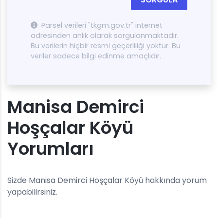
Parsel verileri "tkgm.gov.tr" internet
adresinden anlık olarak sorgulanmaktadır.
Bu verilerin hiçbir resmi geçerliliği yoktur. Bu
veriler sadece bilgi edinme amaçlıdır.
Manisa Demirci
Hoşçalar Köyü
Yorumları
Sizde Manisa Demirci Hoşçalar Köyü hakkında yorum
yapabilirsiniz.