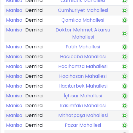
Manisa
Demirci
Camiiatik Mahallesi
Manisa
Demirci
Cumhuriyet Mahallesi
Manisa
Demirci
Çamlıca Mahallesi
Manisa
Demirci
Doktor Mehmet Akarsu
Mahallesi
Manisa
Demirci
Fatih Mahallesi
Manisa
Demirci
Hacıbaba Mahallesi
Manisa
Demirci
Hacıhamza Mahallesi
Manisa
Demirci
Hacıhasan Mahallesi
Manisa
Demirci
Hacıtürbek Mahallesi
Manisa
Demirci
İçhisar Mahallesi
Manisa
Demirci
Kasımfakı Mahallesi
Manisa
Demirci
Mithatpaşa Mahallesi
Manisa
Demirci
Pazar Mahallesi