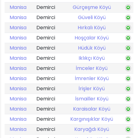
Manisa
Demirci
Gürçeşme Köyü
Manisa
Demirci
Güveli Köyü
Manisa
Demirci
Hırkalı Köyü
Manisa
Demirci
Hoşçalar Köyü
Manisa
Demirci
Hüdük Köyü
Manisa
Demirci
Iklıkçı Köyü
Manisa
Demirci
İmceler Köyü
Manisa
Demirci
İmrenler Köyü
Manisa
Demirci
İrişler Köyü
Manisa
Demirci
İsmailler Köyü
Manisa
Demirci
Karaisalar Köyü
Manisa
Demirci
Kargınışıklar Köyü
Manisa
Demirci
Karyağdı Köyü