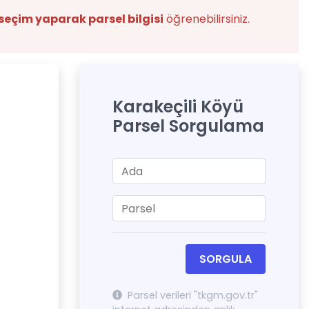
seçim yaparak parsel bilgisi
öğrenebilirsiniz.
Karakeçili Köyü
Parsel Sorgulama
SORGULA
Parsel verileri "tkgm.gov.tr"