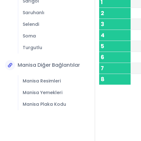
Sarıgöl
1
Saruhanlı
2
3
Selendi
4
Soma
5
Turgutlu
6
Manisa Diğer Bağlantılar
7
8
Manisa Resimleri
Manisa Yemekleri
Manisa Plaka Kodu