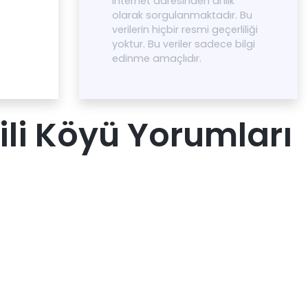
internet adresinden anlık
olarak sorgulanmaktadır. Bu
verilerin hiçbir resmi geçerliliği
yoktur. Bu veriler sadece bilgi
edinme amaçlıdır.
li Köyü Yorumları