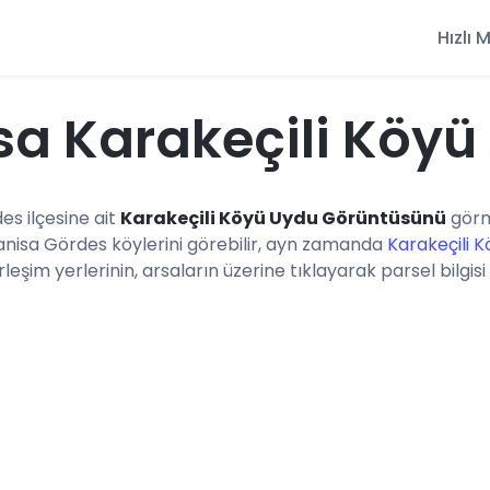
Hızlı
a Karakeçili Köyü
es ilçesine ait
Karakeçili Köyü Uydu Görüntüsünü
görm
anisa Gördes köylerini görebilir, ayn zamanda
Karakeçili K
eşim yerlerinin, arsaların üzerine tıklayarak parsel bilgisi 