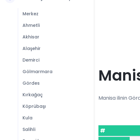
Merkez
Ahmetli
Akhisar
Alaşehir
Demirci
Manis
Gölmarmara
Gördes
Kırkağaç
Manisa ilinin Görd
Köprübaşı
Kula
Salihli
#