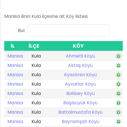
Manisa ilinin Kula ilçesine ait Köy listesi.
Bul:
İL
İLÇE
KÖY
Manisa
Kula
Ahmetli Köyü
Manisa
Kula
Aktaş Köyü
Manisa
Kula
Ayazören Köyü
Manisa
Kula
Ayvatlar Köyü
Manisa
Kula
Balıbey Köyü
Manisa
Kula
Başıbüyük Köyü
Manisa
Kula
Battalmustafa Köyü
Manisa
Kula
Bayramşah Köyü