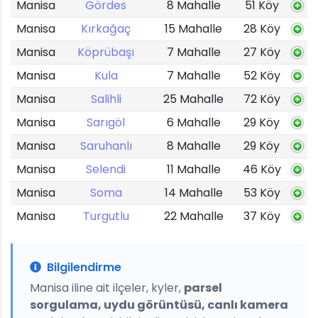
Manisa
Gördes
8 Mahalle
51 Köy
Manisa
Kırkağaç
15 Mahalle
28 Köy
Manisa
Köprübaşı
7 Mahalle
27 Köy
Manisa
Kula
7 Mahalle
52 Köy
Manisa
Salihli
25 Mahalle
72 Köy
Manisa
Sarıgöl
6 Mahalle
29 Köy
Manisa
Saruhanlı
8 Mahalle
29 Köy
Manisa
Selendi
11 Mahalle
46 Köy
Manisa
Soma
14 Mahalle
53 Köy
Manisa
Turgutlu
22 Mahalle
37 Köy
Bilgilendirme
Manisa iline ait ilçeler, kyler,
parsel
sorgulama, uydu görüntüsü, canlı kamera