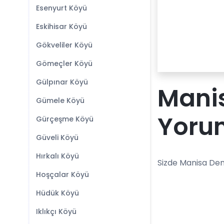
Esenyurt Köyü
Eskihisar Köyü
Gökveliler Köyü
Gömeçler Köyü
Gülpınar Köyü
Manis
Gümele Köyü
Yoru
Gürçeşme Köyü
Güveli Köyü
Hırkalı Köyü
Sizde Manisa Demi
Hoşçalar Köyü
Hüdük Köyü
Iklıkçı Köyü