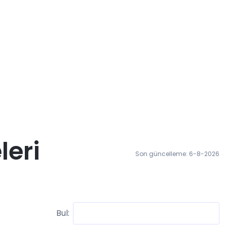
leri
Son güncelleme: 6-8-2026
Bul: