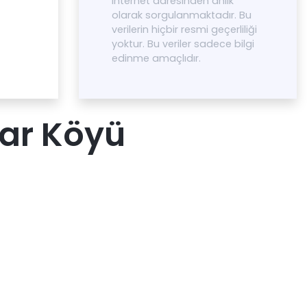
internet adresinden anlık
olarak sorgulanmaktadır. Bu
verilerin hiçbir resmi geçerliliği
yoktur. Bu veriler sadece bilgi
edinme amaçlıdır.
lar Köyü