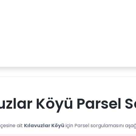
uzlar Köyü Parsel 
lçesine ait
Kılavuzlar Köyü
için Parsel sorgulamasını aşağ