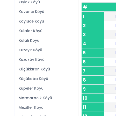
Kışlak Köyü
#
Kovancı Köyü
1
Köylüce Köyü
2
Kulalar Köyü
3
Kulalı Köyü
4
Kuzeyir Köyü
5
Kuzuköy Köyü
6
Küçükkıran Köyü
7
Küçükoba Köyü
8
Küpeler Köyü
9
10
Marmaracık Köyü
11
Mezitler Köyü