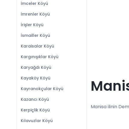
İmceler Köyü
İmrenler Köyü
İrişler Köyü
İsmailler Köyü
Karaisalar Köyü
Kargınışıklar Köyü
Karyağdı Köyü
Kayaköy Köyü
Manis
Kayranokçular Köyü
Kazancı Köyü
Manisa ilinin Demi
Kerpiçlik Köyü
Kılavuzlar Köyü