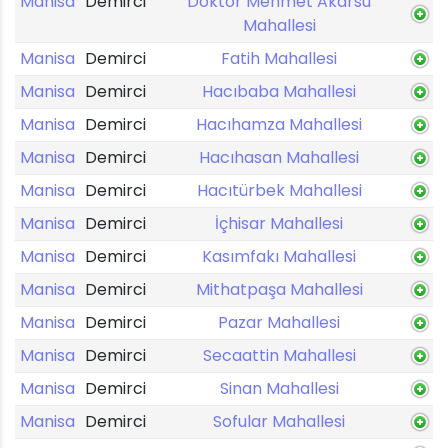
Manisa
Demirci
Doktor Mehmet Akarsu
Mahallesi
Manisa
Demirci
Fatih Mahallesi
Manisa
Demirci
Hacıbaba Mahallesi
Manisa
Demirci
Hacıhamza Mahallesi
Manisa
Demirci
Hacıhasan Mahallesi
Manisa
Demirci
Hacıtürbek Mahallesi
Manisa
Demirci
İçhisar Mahallesi
Manisa
Demirci
Kasımfakı Mahallesi
Manisa
Demirci
Mithatpaşa Mahallesi
Manisa
Demirci
Pazar Mahallesi
Manisa
Demirci
Secaattin Mahallesi
Manisa
Demirci
Sinan Mahallesi
Manisa
Demirci
Sofular Mahallesi