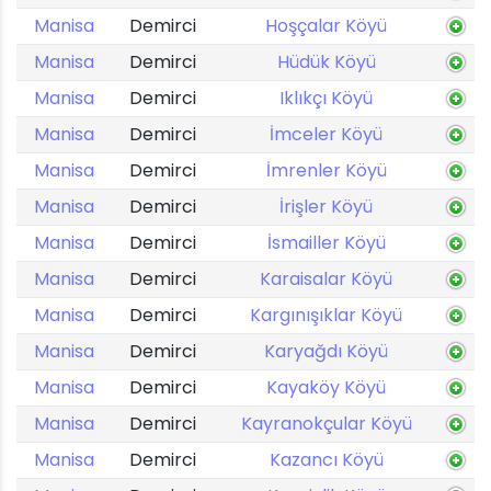
Manisa
Demirci
Hoşçalar Köyü
Manisa
Demirci
Hüdük Köyü
Manisa
Demirci
Iklıkçı Köyü
Manisa
Demirci
İmceler Köyü
Manisa
Demirci
İmrenler Köyü
Manisa
Demirci
İrişler Köyü
Manisa
Demirci
İsmailler Köyü
Manisa
Demirci
Karaisalar Köyü
Manisa
Demirci
Kargınışıklar Köyü
Manisa
Demirci
Karyağdı Köyü
Manisa
Demirci
Kayaköy Köyü
Manisa
Demirci
Kayranokçular Köyü
Manisa
Demirci
Kazancı Köyü