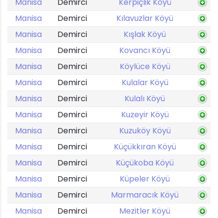
Manisa
Demirci
Kerpiçlik Köyü
Manisa
Demirci
Kılavuzlar Köyü
Manisa
Demirci
Kışlak Köyü
Manisa
Demirci
Kovancı Köyü
Manisa
Demirci
Köylüce Köyü
Manisa
Demirci
Kulalar Köyü
Manisa
Demirci
Kulalı Köyü
Manisa
Demirci
Kuzeyir Köyü
Manisa
Demirci
Kuzuköy Köyü
Manisa
Demirci
Küçükkıran Köyü
Manisa
Demirci
Küçükoba Köyü
Manisa
Demirci
Küpeler Köyü
Manisa
Demirci
Marmaracık Köyü
Manisa
Demirci
Mezitler Köyü