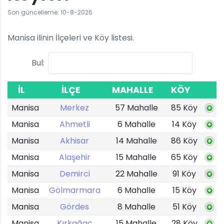
Son güncelleme: 10-8-2026
Manisa ilinin İlçeleri ve Köy listesi.
Bul:
İL
İLÇE
MAHALLE
KÖY
Manisa
Merkez
57 Mahalle
85 Köy
Manisa
Ahmetli
6 Mahalle
14 Köy
Manisa
Akhisar
14 Mahalle
86 Köy
Manisa
Alaşehir
15 Mahalle
65 Köy
Manisa
Demirci
22 Mahalle
91 Köy
Manisa
Gölmarmara
6 Mahalle
15 Köy
Manisa
Gördes
8 Mahalle
51 Köy
Manisa
Kırkağaç
15 Mahalle
28 Köy