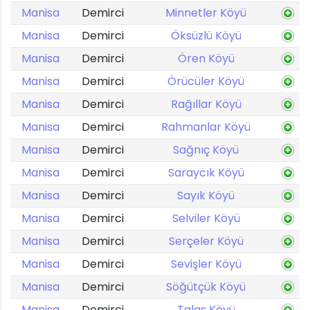
Manisa
Demirci
Minnetler Köyü
Manisa
Demirci
Öksüzlü Köyü
Manisa
Demirci
Ören Köyü
Manisa
Demirci
Örücüler Köyü
Manisa
Demirci
Rağıllar Köyü
Manisa
Demirci
Rahmanlar Köyü
Manisa
Demirci
Sağnıç Köyü
Manisa
Demirci
Saraycık Köyü
Manisa
Demirci
Sayık Köyü
Manisa
Demirci
Selviler Köyü
Manisa
Demirci
Serçeler Köyü
Manisa
Demirci
Sevişler Köyü
Manisa
Demirci
Söğütçük Köyü
Manisa
Demirci
Talas Köyü