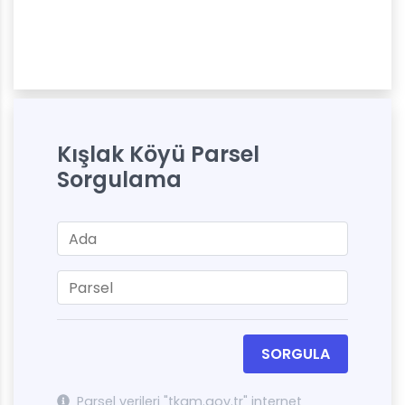
Kışlak Köyü Parsel
Sorgulama
SORGULA
Parsel verileri "tkgm.gov.tr" internet