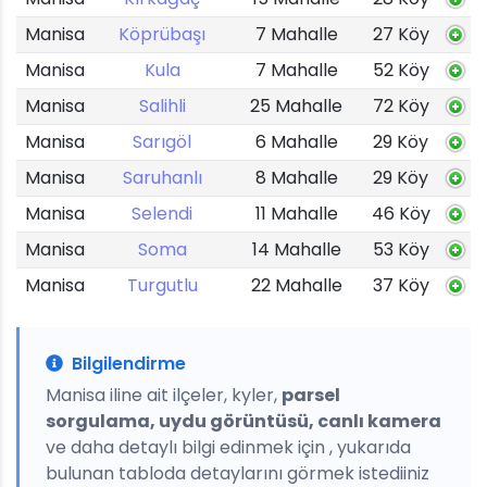
Manisa
Köprübaşı
7 Mahalle
27 Köy
Manisa
Kula
7 Mahalle
52 Köy
Manisa
Salihli
25 Mahalle
72 Köy
Manisa
Sarıgöl
6 Mahalle
29 Köy
Manisa
Saruhanlı
8 Mahalle
29 Köy
Manisa
Selendi
11 Mahalle
46 Köy
Manisa
Soma
14 Mahalle
53 Köy
Manisa
Turgutlu
22 Mahalle
37 Köy
Bilgilendirme
Manisa iline ait ilçeler, kyler,
parsel
sorgulama, uydu görüntüsü, canlı kamera
ve daha detaylı bilgi edinmek için , yukarıda
bulunan tabloda detaylarını görmek istediiniz