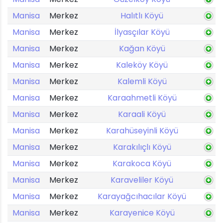
Manisa
Merkez
Halıtlı Köyü
Manisa
Merkez
İlyasçılar Köyü
Manisa
Merkez
Kağan Köyü
Manisa
Merkez
Kaleköy Köyü
Manisa
Merkez
Kalemli Köyü
Manisa
Merkez
Karaahmetli Köyü
Manisa
Merkez
Karaali Köyü
Manisa
Merkez
Karahüseyinli Köyü
Manisa
Merkez
Karakılıçlı Köyü
Manisa
Merkez
Karakoca Köyü
Manisa
Merkez
Karaveliler Köyü
Manisa
Merkez
Karayağcıhacılar Köyü
Manisa
Merkez
Karayenice Köyü