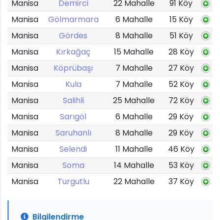
Manisa
Demirci
22 Mahalle
91 Köy
Manisa
Gölmarmara
6 Mahalle
15 Köy
Manisa
Gördes
8 Mahalle
51 Köy
Manisa
Kırkağaç
15 Mahalle
28 Köy
Manisa
Köprübaşı
7 Mahalle
27 Köy
Manisa
Kula
7 Mahalle
52 Köy
Manisa
Salihli
25 Mahalle
72 Köy
Manisa
Sarıgöl
6 Mahalle
29 Köy
Manisa
Saruhanlı
8 Mahalle
29 Köy
Manisa
Selendi
11 Mahalle
46 Köy
Manisa
Soma
14 Mahalle
53 Köy
Manisa
Turgutlu
22 Mahalle
37 Köy
Bilgilendirme