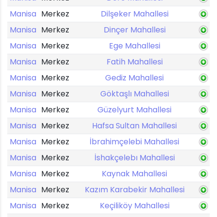
Manisa
Merkez
Dilşeker Mahallesi
Manisa
Merkez
Dinçer Mahallesi
Manisa
Merkez
Ege Mahallesi
Manisa
Merkez
Fatih Mahallesi
Manisa
Merkez
Gediz Mahallesi
Manisa
Merkez
Göktaşlı Mahallesi
Manisa
Merkez
Güzelyurt Mahallesi
Manisa
Merkez
Hafsa Sultan Mahallesi
Manisa
Merkez
İbrahimçelebi Mahallesi
Manisa
Merkez
İshakçelebı Mahallesi
Manisa
Merkez
Kaynak Mahallesi
Manisa
Merkez
Kazım Karabekir Mahallesi
Manisa
Merkez
Keçiliköy Mahallesi