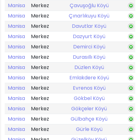
Manisa
Merkez
Çavuşoğlu Köyü
Manisa
Merkez
Çınarlıkuyu Köyü
Manisa
Merkez
Davutlar Köyü
Manisa
Merkez
Dazyurt Köyü
Manisa
Merkez
Demirci Köyü
Manisa
Merkez
Durasıllı Köyü
Manisa
Merkez
Düzlen Köyü
Manisa
Merkez
Emlakdere Köyü
Manisa
Merkez
Evrenos Köyü
Manisa
Merkez
Gökbel Köyü
Manisa
Merkez
Gökçeler Köyü
Manisa
Merkez
Gülbahçe Köyü
Manisa
Merkez
Gürle Köyü
Manisa
Merkez
Güzelköy Köyü