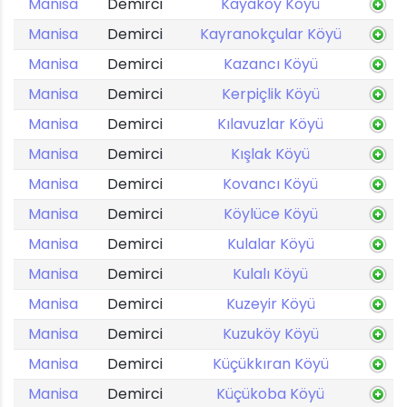
Manisa
Demirci
Kayaköy Köyü
Manisa
Demirci
Kayranokçular Köyü
Manisa
Demirci
Kazancı Köyü
Manisa
Demirci
Kerpiçlik Köyü
Manisa
Demirci
Kılavuzlar Köyü
Manisa
Demirci
Kışlak Köyü
Manisa
Demirci
Kovancı Köyü
Manisa
Demirci
Köylüce Köyü
Manisa
Demirci
Kulalar Köyü
Manisa
Demirci
Kulalı Köyü
Manisa
Demirci
Kuzeyir Köyü
Manisa
Demirci
Kuzuköy Köyü
Manisa
Demirci
Küçükkıran Köyü
Manisa
Demirci
Küçükoba Köyü