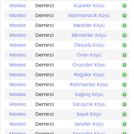
Manisa
Demirci
Küpeler Köyü
Manisa
Demirci
Marmaracık Köyü
Manisa
Demirci
Mezitler Köyü
Manisa
Demirci
Minnetler Köyü
Manisa
Demirci
Öksüzlü Köyü
Manisa
Demirci
Ören Köyü
Manisa
Demirci
Örücüler Köyü
Manisa
Demirci
Rağıllar Köyü
Manisa
Demirci
Rahmanlar Köyü
Manisa
Demirci
Sağnıç Köyü
Manisa
Demirci
Saraycık Köyü
Manisa
Demirci
Sayık Köyü
Manisa
Demirci
Selviler Köyü
Manisa
Demirci
Serçeler Köyü