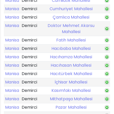
Manisa
Demirci
Camiiatik Mahallesi
Manisa
Demirci
Cumhuriyet Mahallesi
Manisa
Demirci
Çamlıca Mahallesi
Manisa
Demirci
Doktor Mehmet Akarsu
Mahallesi
Manisa
Demirci
Fatih Mahallesi
Manisa
Demirci
Hacıbaba Mahallesi
Manisa
Demirci
Hacıhamza Mahallesi
Manisa
Demirci
Hacıhasan Mahallesi
Manisa
Demirci
Hacıtürbek Mahallesi
Manisa
Demirci
İçhisar Mahallesi
Manisa
Demirci
Kasımfakı Mahallesi
Manisa
Demirci
Mithatpaşa Mahallesi
Manisa
Demirci
Pazar Mahallesi