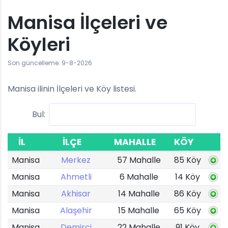
Manisa İlçeleri ve
Köyleri
Son güncelleme: 9-8-2026
Manisa ilinin İlçeleri ve Köy listesi.
Bul:
İL
İLÇE
MAHALLE
KÖY
Manisa
Merkez
57 Mahalle
85 Köy
Manisa
Ahmetli
6 Mahalle
14 Köy
Manisa
Akhisar
14 Mahalle
86 Köy
Manisa
Alaşehir
15 Mahalle
65 Köy
Manisa
Demirci
22 Mahalle
91 Köy