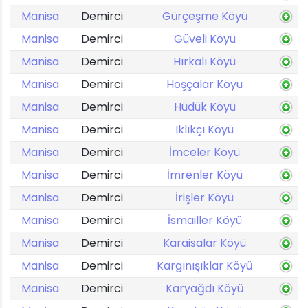
Manisa
Demirci
Gürçeşme Köyü
Manisa
Demirci
Güveli Köyü
Manisa
Demirci
Hırkalı Köyü
Manisa
Demirci
Hoşçalar Köyü
Manisa
Demirci
Hüdük Köyü
Manisa
Demirci
Iklıkçı Köyü
Manisa
Demirci
İmceler Köyü
Manisa
Demirci
İmrenler Köyü
Manisa
Demirci
İrişler Köyü
Manisa
Demirci
İsmailler Köyü
Manisa
Demirci
Karaisalar Köyü
Manisa
Demirci
Kargınışıklar Köyü
Manisa
Demirci
Karyağdı Köyü