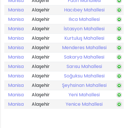
Manisa
Alaşehir
Fatih Mahallesi
Manisa
Alaşehir
Hacıbey Mahallesi
Manisa
Alaşehir
Ilıca Mahallesi
Manisa
Alaşehir
İstasyon Mahallesi
Manisa
Alaşehir
Kurtuluş Mahallesi
Manisa
Alaşehir
Menderes Mahallesi
Manisa
Alaşehir
Sakarya Mahallesi
Manisa
Alaşehir
Sarısu Mahallesi
Manisa
Alaşehir
Soğuksu Mahallesi
Manisa
Alaşehir
Şeyhsinan Mahallesi
Manisa
Alaşehir
Yeni Mahallesi
Manisa
Alaşehir
Yenice Mahallesi