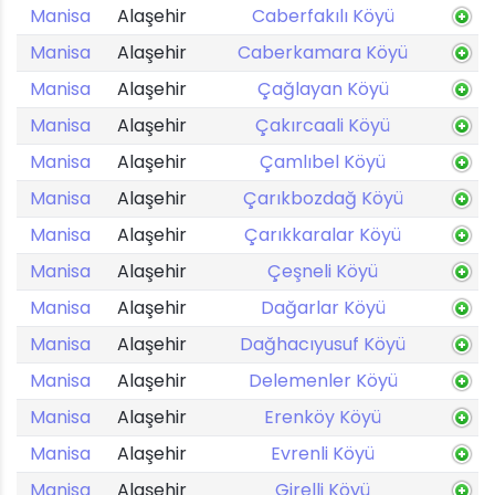
Manisa
Alaşehir
Caberfakılı Köyü
Manisa
Alaşehir
Caberkamara Köyü
Manisa
Alaşehir
Çağlayan Köyü
Manisa
Alaşehir
Çakırcaali Köyü
Manisa
Alaşehir
Çamlıbel Köyü
Manisa
Alaşehir
Çarıkbozdağ Köyü
Manisa
Alaşehir
Çarıkkaralar Köyü
Manisa
Alaşehir
Çeşneli Köyü
Manisa
Alaşehir
Dağarlar Köyü
Manisa
Alaşehir
Dağhacıyusuf Köyü
Manisa
Alaşehir
Delemenler Köyü
Manisa
Alaşehir
Erenköy Köyü
Manisa
Alaşehir
Evrenli Köyü
Manisa
Alaşehir
Girelli Köyü