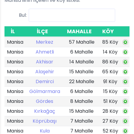
Manisa ilinin İlçeleri ve Köy listesi.
Bul:
İL
İLÇE
MAHALLE
KÖY
Manisa
Merkez
57 Mahalle
85 Köy
Manisa
Ahmetli
6 Mahalle
14 Köy
Manisa
Akhisar
14 Mahalle
86 Köy
Manisa
Alaşehir
15 Mahalle
65 Köy
Manisa
Demirci
22 Mahalle
91 Köy
Manisa
Gölmarmara
6 Mahalle
15 Köy
Manisa
Gördes
8 Mahalle
51 Köy
Manisa
Kırkağaç
15 Mahalle
28 Köy
Manisa
Köprübaşı
7 Mahalle
27 Köy
Manisa
Kula
7 Mahalle
52 Köy