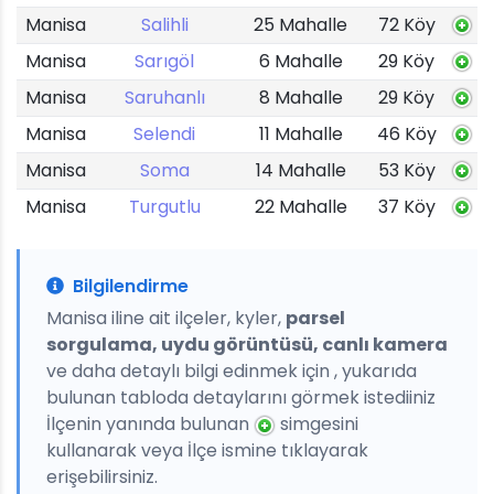
Manisa
Salihli
25 Mahalle
72 Köy
Manisa
Sarıgöl
6 Mahalle
29 Köy
Manisa
Saruhanlı
8 Mahalle
29 Köy
Manisa
Selendi
11 Mahalle
46 Köy
Manisa
Soma
14 Mahalle
53 Köy
Manisa
Turgutlu
22 Mahalle
37 Köy
Bilgilendirme
Manisa iline ait ilçeler, kyler,
parsel
sorgulama, uydu görüntüsü, canlı kamera
ve daha detaylı bilgi edinmek için , yukarıda
bulunan tabloda detaylarını görmek istediiniz
İlçenin yanında bulunan
simgesini
kullanarak veya İlçe ismine tıklayarak
erişebilirsiniz.