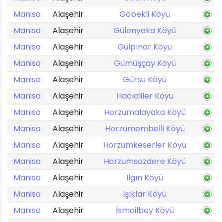
Manisa
Alaşehir
Göbekli Köyü
Manisa
Alaşehir
Gülenyaka Köyü
Manisa
Alaşehir
Gülpınar Köyü
Manisa
Alaşehir
Gümüşçay Köyü
Manisa
Alaşehir
Gürsu Köyü
Manisa
Alaşehir
Hacıaliler Köyü
Manisa
Alaşehir
Horzumalayaka Köyü
Manisa
Alaşehir
Horzumembelli Köyü
Manisa
Alaşehir
Horzumkeserler Köyü
Manisa
Alaşehir
Horzumsazdere Köyü
Manisa
Alaşehir
Ilgın Köyü
Manisa
Alaşehir
Işıklar Köyü
Manisa
Alaşehir
İsmailbey Köyü