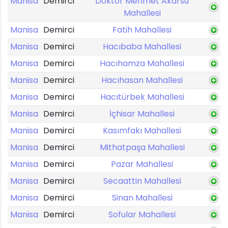
Manisa
Demirci
Doktor Mehmet Akarsu
Mahallesi
Manisa
Demirci
Fatih Mahallesi
Manisa
Demirci
Hacıbaba Mahallesi
Manisa
Demirci
Hacıhamza Mahallesi
Manisa
Demirci
Hacıhasan Mahallesi
Manisa
Demirci
Hacıtürbek Mahallesi
Manisa
Demirci
İçhisar Mahallesi
Manisa
Demirci
Kasımfakı Mahallesi
Manisa
Demirci
Mithatpaşa Mahallesi
Manisa
Demirci
Pazar Mahallesi
Manisa
Demirci
Secaattin Mahallesi
Manisa
Demirci
Sinan Mahallesi
Manisa
Demirci
Sofular Mahallesi