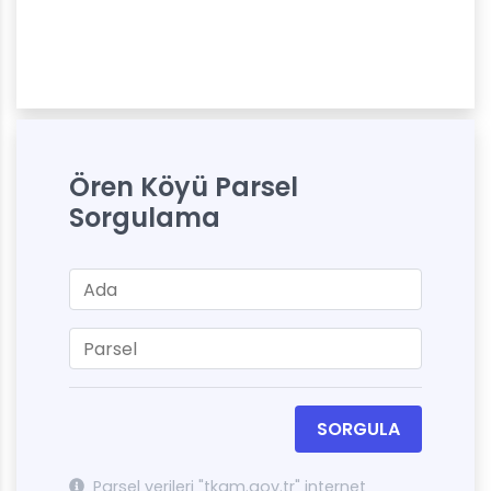
Ören Köyü Parsel
Sorgulama
SORGULA
Parsel verileri "tkgm.gov.tr" internet