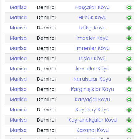
Manisa
Demirci
Hoşçalar Köyü
Manisa
Demirci
Hüdük Köyü
Manisa
Demirci
Iklıkçı Köyü
Manisa
Demirci
İmceler Köyü
Manisa
Demirci
İmrenler Köyü
Manisa
Demirci
İrişler Köyü
Manisa
Demirci
İsmailler Köyü
Manisa
Demirci
Karaisalar Köyü
Manisa
Demirci
Kargınışıklar Köyü
Manisa
Demirci
Karyağdı Köyü
Manisa
Demirci
Kayaköy Köyü
Manisa
Demirci
Kayranokçular Köyü
Manisa
Demirci
Kazancı Köyü