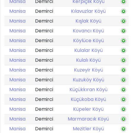
Manisa
Demirci
Kerpiçlik Köyü
Manisa
Demirci
Kılavuzlar Köyü
Manisa
Demirci
Kışlak Köyü
Manisa
Demirci
Kovancı Köyü
Manisa
Demirci
Köylüce Köyü
Manisa
Demirci
Kulalar Köyü
Manisa
Demirci
Kulalı Köyü
Manisa
Demirci
Kuzeyir Köyü
Manisa
Demirci
Kuzuköy Köyü
Manisa
Demirci
Küçükkıran Köyü
Manisa
Demirci
Küçükoba Köyü
Manisa
Demirci
Küpeler Köyü
Manisa
Demirci
Marmaracık Köyü
Manisa
Demirci
Mezitler Köyü