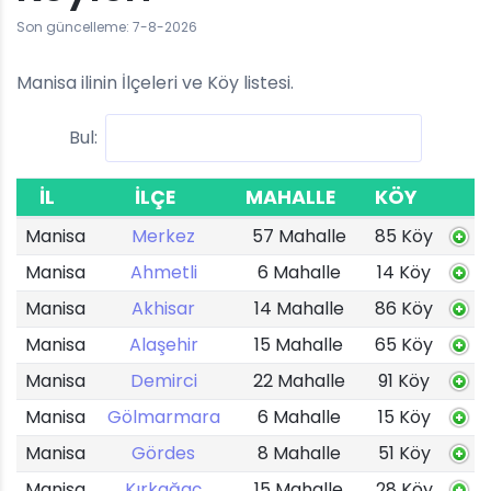
Son güncelleme: 7-8-2026
Manisa ilinin İlçeleri ve Köy listesi.
Bul:
İL
İLÇE
MAHALLE
KÖY
Manisa
Merkez
57 Mahalle
85 Köy
Manisa
Ahmetli
6 Mahalle
14 Köy
Manisa
Akhisar
14 Mahalle
86 Köy
Manisa
Alaşehir
15 Mahalle
65 Köy
Manisa
Demirci
22 Mahalle
91 Köy
Manisa
Gölmarmara
6 Mahalle
15 Köy
Manisa
Gördes
8 Mahalle
51 Köy
Manisa
Kırkağaç
15 Mahalle
28 Köy