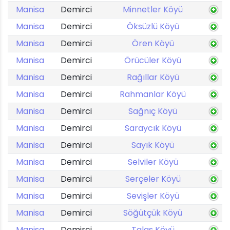
Manisa
Demirci
Minnetler Köyü
Manisa
Demirci
Öksüzlü Köyü
Manisa
Demirci
Ören Köyü
Manisa
Demirci
Örücüler Köyü
Manisa
Demirci
Rağıllar Köyü
Manisa
Demirci
Rahmanlar Köyü
Manisa
Demirci
Sağnıç Köyü
Manisa
Demirci
Saraycık Köyü
Manisa
Demirci
Sayık Köyü
Manisa
Demirci
Selviler Köyü
Manisa
Demirci
Serçeler Köyü
Manisa
Demirci
Sevişler Köyü
Manisa
Demirci
Söğütçük Köyü
Manisa
Demirci
Talas Köyü