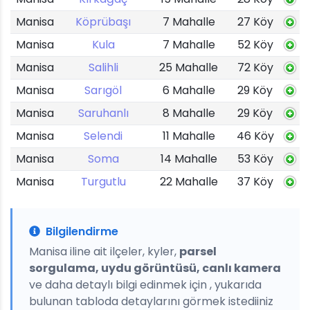
Manisa
Köprübaşı
7 Mahalle
27 Köy
Manisa
Kula
7 Mahalle
52 Köy
Manisa
Salihli
25 Mahalle
72 Köy
Manisa
Sarıgöl
6 Mahalle
29 Köy
Manisa
Saruhanlı
8 Mahalle
29 Köy
Manisa
Selendi
11 Mahalle
46 Köy
Manisa
Soma
14 Mahalle
53 Köy
Manisa
Turgutlu
22 Mahalle
37 Köy
Bilgilendirme
Manisa iline ait ilçeler, kyler,
parsel
sorgulama, uydu görüntüsü, canlı kamera
ve daha detaylı bilgi edinmek için , yukarıda
bulunan tabloda detaylarını görmek istediiniz