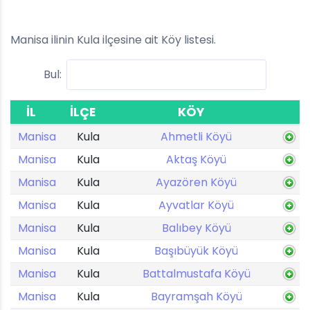
Manisa ilinin Kula ilçesine ait Köy listesi.
Bul:
İL
İLÇE
KÖY
Manisa
Kula
Ahmetli Köyü
Manisa
Kula
Aktaş Köyü
Manisa
Kula
Ayazören Köyü
Manisa
Kula
Ayvatlar Köyü
Manisa
Kula
Balıbey Köyü
Manisa
Kula
Başıbüyük Köyü
Manisa
Kula
Battalmustafa Köyü
Manisa
Kula
Bayramşah Köyü