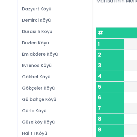
Manisa ilinin Merk
Dazyurt Köyü
Demirci Köyü
Durasıllı Köyü
#
Düzlen Köyü
1
Emlakdere Köyü
2
3
Evrenos Köyü
4
Gökbel Köyü
5
Gökçeler Köyü
6
Gülbahçe Köyü
7
Gürle Köyü
8
Güzelköy Köyü
9
Halıtlı Köyü