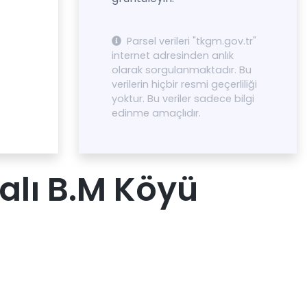
Parsel verileri "tkgm.gov.tr"
internet adresinden anlık
olarak sorgulanmaktadır. Bu
verilerin hiçbir resmi geçerliliği
yoktur. Bu veriler sadece bilgi
edinme amaçlıdır.
lı B.M Köyü