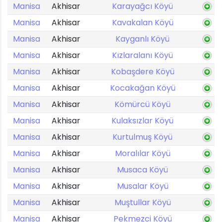
Manisa
Akhisar
Karayağcı Köyü
Manisa
Akhisar
Kavakalan Köyü
Manisa
Akhisar
Kayganlı Köyü
Manisa
Akhisar
Kızlaralanı Köyü
Manisa
Akhisar
Kobaşdere Köyü
Manisa
Akhisar
Kocakağan Köyü
Manisa
Akhisar
Kömürcü Köyü
Manisa
Akhisar
Kulaksızlar Köyü
Manisa
Akhisar
Kurtulmuş Köyü
Manisa
Akhisar
Moralılar Köyü
Manisa
Akhisar
Musaca Köyü
Manisa
Akhisar
Musalar Köyü
Manisa
Akhisar
Muştullar Köyü
Manisa
Akhisar
Pekmezci Köyü