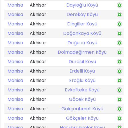
Manisa
Akhisar
Dayıoğlu Köyü
Manisa
Akhisar
Dereköy Köyü
Manisa
Akhisar
Dingiller Köyü
Manisa
Akhisar
Doğankaya Köyü
Manisa
Akhisar
Doğuca Köyü
Manisa
Akhisar
Dolmadeğirmen Köyü
Manisa
Akhisar
Durasıl Köyü
Manisa
Akhisar
Erdelli Köyü
Manisa
Akhisar
Eroğlu Köyü
Manisa
Akhisar
Evkafteke Köyü
Manisa
Akhisar
Göcek Köyü
Manisa
Akhisar
Gökçeahmet Köyü
Manisa
Akhisar
Gökçeler Köyü
Manisa
Akhisar
Hacıibrahimler Köyü