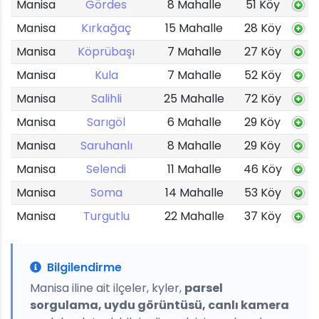
Manisa
Gördes
8 Mahalle
51 Köy
Manisa
Kırkağaç
15 Mahalle
28 Köy
Manisa
Köprübaşı
7 Mahalle
27 Köy
Manisa
Kula
7 Mahalle
52 Köy
Manisa
Salihli
25 Mahalle
72 Köy
Manisa
Sarıgöl
6 Mahalle
29 Köy
Manisa
Saruhanlı
8 Mahalle
29 Köy
Manisa
Selendi
11 Mahalle
46 Köy
Manisa
Soma
14 Mahalle
53 Köy
Manisa
Turgutlu
22 Mahalle
37 Köy
Bilgilendirme
Manisa iline ait ilçeler, kyler,
parsel
sorgulama, uydu görüntüsü, canlı kamera