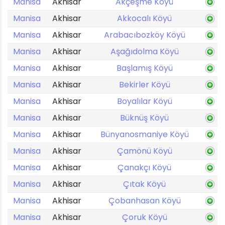
Manisa
Akhisar
Akçeşme Köyü
Manisa
Akhisar
Akkocalı Köyü
Manisa
Akhisar
Arabacıbozköy Köyü
Manisa
Akhisar
Aşağıdolma Köyü
Manisa
Akhisar
Başlamış Köyü
Manisa
Akhisar
Bekirler Köyü
Manisa
Akhisar
Boyalılar Köyü
Manisa
Akhisar
Büknüş Köyü
Manisa
Akhisar
Bünyanosmaniye Köyü
Manisa
Akhisar
Çamönü Köyü
Manisa
Akhisar
Çanakçı Köyü
Manisa
Akhisar
Çıtak Köyü
Manisa
Akhisar
Çobanhasan Köyü
Manisa
Akhisar
Çoruk Köyü