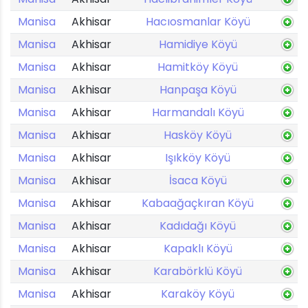
Manisa
Akhisar
Hacıosmanlar Köyü
Manisa
Akhisar
Hamidiye Köyü
Manisa
Akhisar
Hamitköy Köyü
Manisa
Akhisar
Hanpaşa Köyü
Manisa
Akhisar
Harmandalı Köyü
Manisa
Akhisar
Hasköy Köyü
Manisa
Akhisar
Işıkköy Köyü
Manisa
Akhisar
İsaca Köyü
Manisa
Akhisar
Kabaağaçkıran Köyü
Manisa
Akhisar
Kadıdağı Köyü
Manisa
Akhisar
Kapaklı Köyü
Manisa
Akhisar
Karabörklü Köyü
Manisa
Akhisar
Karaköy Köyü