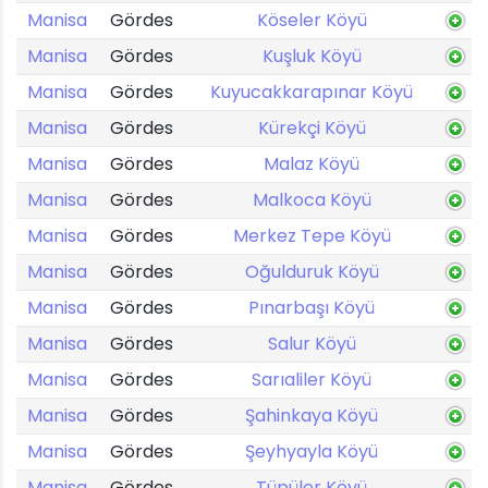
Manisa
Gördes
Köseler Köyü
Manisa
Gördes
Kuşluk Köyü
Manisa
Gördes
Kuyucakkarapınar Köyü
Manisa
Gördes
Kürekçi Köyü
Manisa
Gördes
Malaz Köyü
Manisa
Gördes
Malkoca Köyü
Manisa
Gördes
Merkez Tepe Köyü
Manisa
Gördes
Oğulduruk Köyü
Manisa
Gördes
Pınarbaşı Köyü
Manisa
Gördes
Salur Köyü
Manisa
Gördes
Sarıaliler Köyü
Manisa
Gördes
Şahinkaya Köyü
Manisa
Gördes
Şeyhyayla Köyü
Manisa
Gördes
Tüpüler Köyü