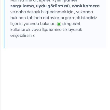
Manisa iline ait ilçeler, kyler,
parsel
sorgulama, uydu görüntüsü, canlı kamera
ve daha detaylı bilgi edinmek için , yukarıda
bulunan tabloda detaylarını görmek istediiniz
İlçenin yanında bulunan
simgesini
kullanarak veya İlçe ismine tıklayarak
erişebilirsiniz.