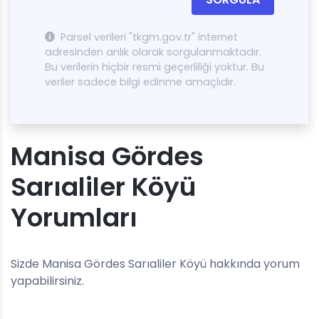
Parsel verileri "tkgm.gov.tr" internet
adresinden anlık olarak sorgulanmaktadır.
Bu verilerin hiçbir resmi geçerliliği yoktur. Bu
veriler sadece bilgi edinme amaçlıdır.
Manisa Gördes
Sarıaliler Köyü
Yorumları
Sizde Manisa Gördes Sarıaliler Köyü hakkında yorum
yapabilirsiniz.