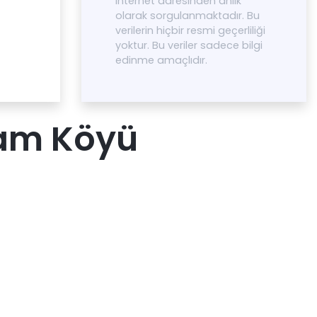
internet adresinden anlık
olarak sorgulanmaktadır. Bu
verilerin hiçbir resmi geçerliliği
yoktur. Bu veriler sadece bilgi
edinme amaçlıdır.
çam Köyü