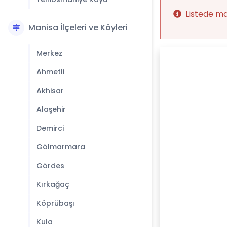
Listede m
Manisa İlçeleri ve Köyleri
Merkez
Ahmetli
Akhisar
Alaşehir
Demirci
Gölmarmara
Gördes
Kırkağaç
Köprübaşı
Kula