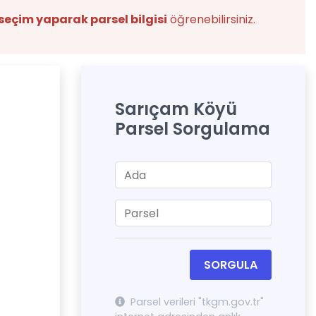
seçim yaparak parsel bilgisi
öğrenebilirsiniz.
Sarıçam Köyü
Parsel Sorgulama
SORGULA
Parsel verileri "tkgm.gov.tr"