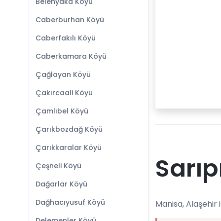
Belenyaka Köyü
Caberburhan Köyü
Caberfakılı Köyü
Caberkamara Köyü
Çağlayan Köyü
Çakırcaali Köyü
Çamlıbel Köyü
Çarıkbozdağ Köyü
Çarıkkaralar Köyü
Sarıp
Çeşneli Köyü
Dağarlar Köyü
Dağhacıyusuf Köyü
Manisa, Alaşehir i
Delemenler Köyü