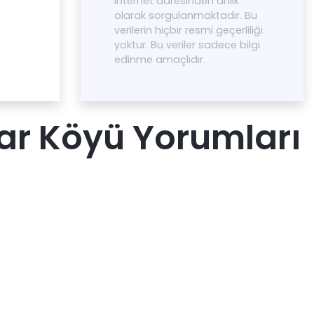
internet adresinden anlık
olarak sorgulanmaktadır. Bu
verilerin hiçbir resmi geçerliliği
yoktur. Bu veriler sadece bilgi
edinme amaçlıdır.
ar Köyü Yorumları