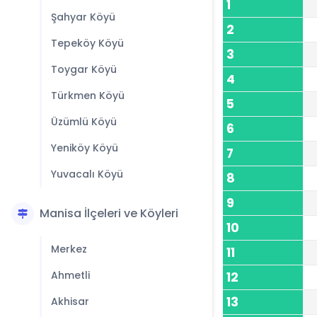
1
Şahyar Köyü
2
Tepeköy Köyü
3
Toygar Köyü
4
Türkmen Köyü
5
Üzümlü Köyü
6
Yeniköy Köyü
7
Yuvacalı Köyü
8
9
Manisa İlçeleri ve Köyleri
10
Merkez
11
Ahmetli
12
13
Akhisar