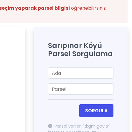
seçim yaparak parsel bilgisi
öğrenebilirsiniz.
Sarıpınar Köyü
Parsel Sorgulama
SORGULA
Parsel verileri "tkgm.gov.tr"