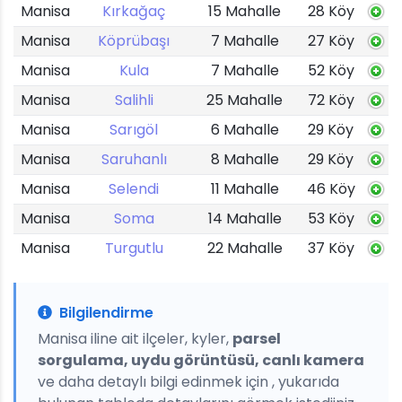
Manisa
Kırkağaç
15 Mahalle
28 Köy
Manisa
Köprübaşı
7 Mahalle
27 Köy
Manisa
Kula
7 Mahalle
52 Köy
Manisa
Salihli
25 Mahalle
72 Köy
Manisa
Sarıgöl
6 Mahalle
29 Köy
Manisa
Saruhanlı
8 Mahalle
29 Köy
Manisa
Selendi
11 Mahalle
46 Köy
Manisa
Soma
14 Mahalle
53 Köy
Manisa
Turgutlu
22 Mahalle
37 Köy
Bilgilendirme
Manisa iline ait ilçeler, kyler,
parsel
sorgulama, uydu görüntüsü, canlı kamera
ve daha detaylı bilgi edinmek için , yukarıda