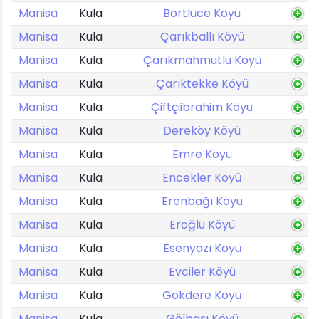
Manisa
Kula
Börtlüce Köyü
Manisa
Kula
Çarıkballı Köyü
Manisa
Kula
Çarıkmahmutlu Köyü
Manisa
Kula
Çarıktekke Köyü
Manisa
Kula
Çiftçiibrahim Köyü
Manisa
Kula
Dereköy Köyü
Manisa
Kula
Emre Köyü
Manisa
Kula
Encekler Köyü
Manisa
Kula
Erenbağı Köyü
Manisa
Kula
Eroğlu Köyü
Manisa
Kula
Esenyazı Köyü
Manisa
Kula
Evciler Köyü
Manisa
Kula
Gökdere Köyü
Manisa
Kula
Gölbaşı Köyü